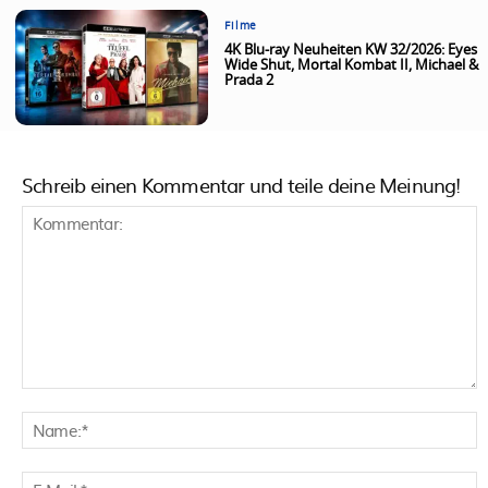
Filme
4K Blu-ray Neuheiten KW 32/2026: Eyes
Wide Shut, Mortal Kombat II, Michael &
Prada 2
Schreib einen Kommentar und teile deine Meinung!
Kommentar:
N
E