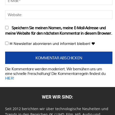
M
W
Speichern Sie meinen Namen, meine E-Mail-Adresse und
meine Website für den nächsten Kommentar in diesem Browser.
✉ Newsletter abonnieren und informiert bleiben! ♥
Die Kommentare werden moderiert. Wir bemühen uns um
eine schnelle Freischaltung! Die Kommentarregeln findest du
HIER!
WER WIR SIND:
Seit 2012 berichten wir über technologische Neuheiten und
Trends in den Bereichen 4K / UHD, Film, Hifi, Audio und