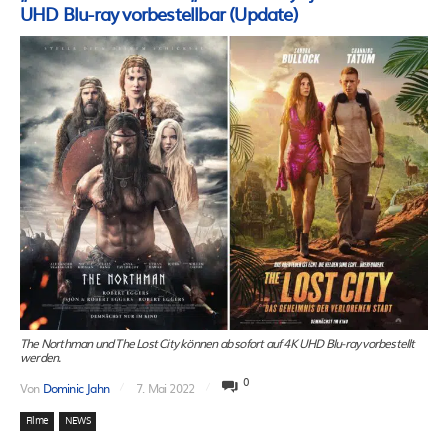
UHD Blu-ray vorbestellbar (Update)
The Northman und The Lost City können ab sofort auf 4K UHD Blu-ray vorbestellt
werden.
0
Von
Dominic Jahn
7. Mai 2022
Filme
NEWS