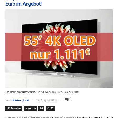
Euro im Angebot!
Ein neuer Bestpreis für LGs 4K OLED55B7D = 1.111 Euro!
1
Von
Dominic Jahn
19. August 2018
4K Fernseher
Angebote
LG
OLED