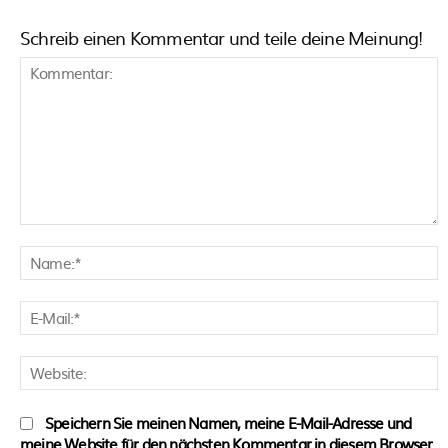
Schreib einen Kommentar und teile deine Meinung!
Kommentar:
N
E
M
W
Speichern Sie meinen Namen, meine E-Mail-Adresse und
meine Website für den nächsten Kommentar in diesem Browser.