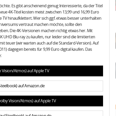
öchte. Es gibt anscheinend genug Interessierte, da der Titel
eue 4K-Titel kosten meist zwischen 13,99 und 16,99 Euro
e TV hinaufklettert. Wer sich ggf. etwas besser unterhalten
Universums vertraut machen möchte, sollte den
ben. Die 4K-Versionen machen richtig etwas her. Mit
 4K UHD Blu-ray zu kaufen, nur leider sind die limitierten
t teuer (wir warten auch auf die Standard-Version). Auf
11) dagegen bereits für 9,99 Euro digital kaufen. Das
:
Vision/Atmos) auf Apple TV
(Steelbook) auf Amazon.de
lby Vision/Atmos) auf Apple TV
ray (Steelbook) auf Amazon.de