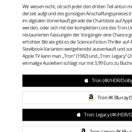
Wir wissen nicht, ob sich jeder den dritten Teil antun m
derzeit aufgrund des günstigen Anschaffungspreises (n
im digitalen Vorverkauf) gerade die Chartsliste auf Appl
werden, oder sich mit der kompletten Lore des Tron-
restaurierten Fassungen der Vorgänger eine Chance ge
erhöhter Bitrate gibt es die Science-Fiction-Thriller auf
Steelbook-Varianten weitgehendst ausverkauft und somi
Apple TV kann man „Tron“ (1982) und „Tron: Legacy“ (20
einmalige Ausleihen schlägt nur mit 3,99 Euro zu Buche
Tron (4K/HDR/Dolby 
Tron 4K Blu-ray 
Tron: Legacy (4K/HDR/Do
Tron: Legacy 4K Blu-