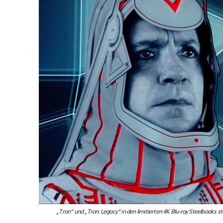
„Tron“ und „Tron: Legacy“ in den limitierten 4K Blu-ray Steelbooks s