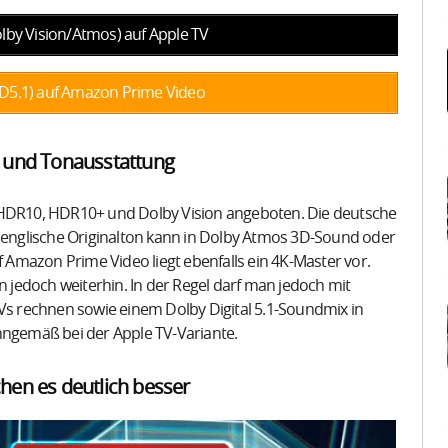
lby Vision/Atmos) auf Apple TV
D5.1) auf Amazon Prime Video
d- und Tonausstattung
t HDR10, HDR10+ und Dolby Vision angeboten. Die deutsche
r englische Originalton kann in Dolby Atmos 3D-Sound oder
f Amazon Prime Video liegt ebenfalls ein 4K-Master vor.
jedoch weiterhin. In der Regel darf man jedoch mit
 rechnen sowie einem Dolby Digital 5.1-Soundmix in
nngemäß bei der Apple TV-Variante.
en es deutlich besser