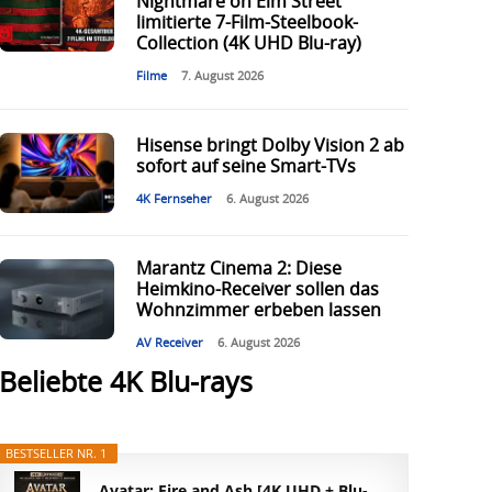
Nightmare on Elm Street“
limitierte 7-Film-Steelbook-
Collection (4K UHD Blu-ray)
Filme
7. August 2026
Hisense bringt Dolby Vision 2 ab
sofort auf seine Smart-TVs
4K Fernseher
6. August 2026
Marantz Cinema 2: Diese
Heimkino-Receiver sollen das
Wohnzimmer erbeben lassen
AV Receiver
6. August 2026
Beliebte 4K Blu-rays
BESTSELLER NR. 1
Avatar: Fire and Ash [4K UHD + Blu-