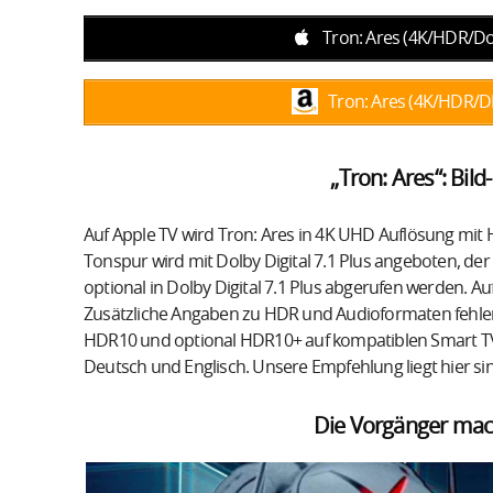
Tron: Ares (4K/HDR/Do
Tron: Ares (4K/HDR/D
„Tron: Ares“: Bil
Auf Apple TV wird Tron: Ares in 4K UHD Auflösung mi
Tonspur wird mit Dolby Digital 7.1 Plus angeboten, de
optional in Dolby Digital 7.1 Plus abgerufen werden. Au
Zusätzliche Angaben zu HDR und Audioformaten fehlen 
HDR10 und optional HDR10+ auf kompatiblen Smart TVs
Deutsch und Englisch. Unsere Empfehlung liegt hier si
Die Vorgänger mach