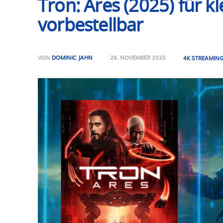
Tron: Ares (2025) für k
vorbestellbar
VON
DOMINIC JAHN
26. NOVEMBER 2025
4K STREAMIN