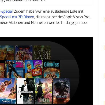
-Special
. Zudem haben wir eine ausladende Liste mit
n
Special mit 3D-Filmen
, die man über die Apple Vision Pro-
er neue Aktionen und Neuheiten werdet ihr dagegen über