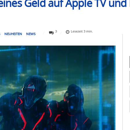
leines Geld auf Apple TV und
3
Lesezeit
3
min.
G
NEUHEITEN
NEWS