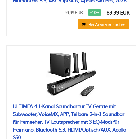
Bluetooth® 5.3, ARC/Opt/Aux, Apollo S40 Pro, 2026
89,99 EUR
99,99 EUR
−10%
Bei Amazon kaufen
ULTIMEA 4.1-Kanal Soundbar für TV Geräte mit
Subwoofer, VoiceMX, APP, Teilbare 2-in-1 Soundbar
für Fernseher, TV Lautsprecher mit 3 EQ-Modi für
Heimkino, Bluetooth 5.3, HDMI/Optisch/AUX, Apollo
S50