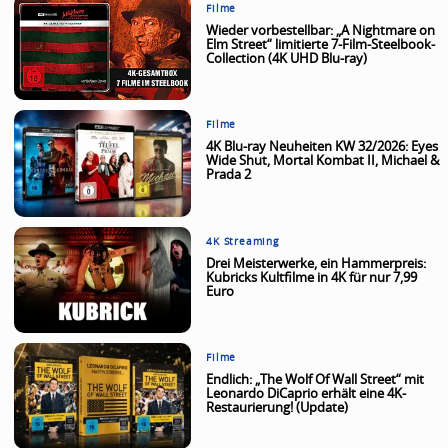
Filme
Wieder vorbestellbar: „A Nightmare on
Elm Street“ limitierte 7-Film-Steelbook-
Collection (4K UHD Blu-ray)
Filme
4K Blu-ray Neuheiten KW 32/2026: Eyes
Wide Shut, Mortal Kombat II, Michael &
Prada 2
4K Streaming
Drei Meisterwerke, ein Hammerpreis:
Kubricks Kultfilme in 4K für nur 7,99
Euro
Filme
Endlich: „The Wolf Of Wall Street“ mit
Leonardo DiCaprio erhält eine 4K-
Restaurierung! (Update)