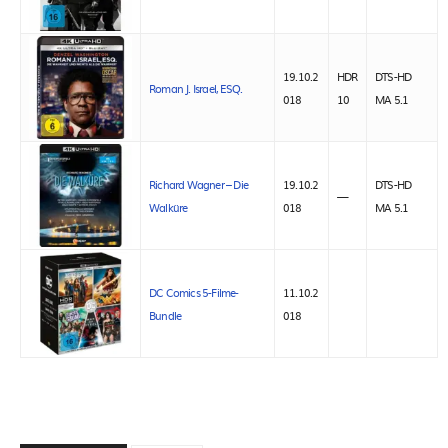
19.10.2
HDR
DTS-HD
Roman J. Israel, ESQ.
018
10
MA 5.1
Richard Wagner – Die
19.10.2
DTS-HD
—
Walküre
018
MA 5.1
DC Comics 5-Filme-
11.10.2
Bundle
018