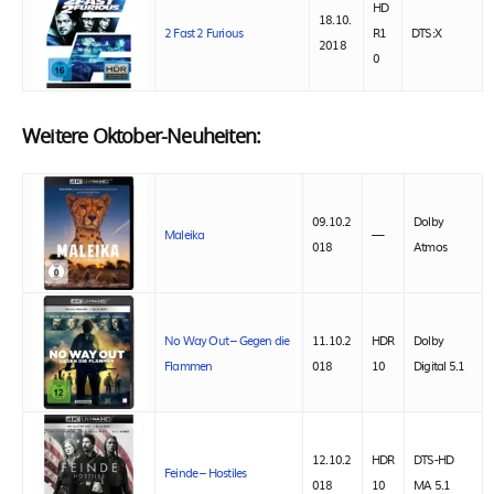
HD
18.10.
2 Fast 2 Furious
R1
DTS:X
2018
0
Weitere Oktober-Neuheiten:
09.10.2
Dolby
Maleika
—
018
Atmos
No Way Out – Gegen die
11.10.2
HDR
Dolby
Flammen
018
10
Digital 5.1
12.10.2
HDR
DTS-HD
Feinde – Hostiles
018
10
MA 5.1