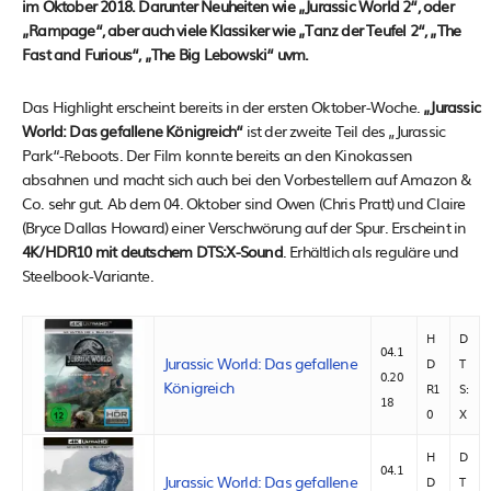
im Oktober 2018. Darunter Neuheiten wie „Jurassic World 2“, oder
„Rampage“, aber auch viele Klassiker wie „Tanz der Teufel 2“, „The
Fast and Furious“, „The Big Lebowski“ uvm.
Das Highlight erscheint bereits in der ersten Oktober-Woche.
„Jurassic
World: Das gefallene Königreich“
ist der zweite Teil des „Jurassic
Park“-Reboots. Der Film konnte bereits an den Kinokassen
absahnen und macht sich auch bei den Vorbestellern auf Amazon &
Co. sehr gut. Ab dem 04. Oktober sind Owen (Chris Pratt) und Claire
(Bryce Dallas Howard) einer Verschwörung auf der Spur. Erscheint in
4K/HDR10 mit deutschem DTS:X-Sound
. Erhältlich als reguläre und
Steelbook-Variante.
H
D
04.1
Jurassic World: Das gefallene
D
T
0.20
Königreich
R1
S:
18
0
X
H
D
04.1
Jurassic World: Das gefallene
D
T