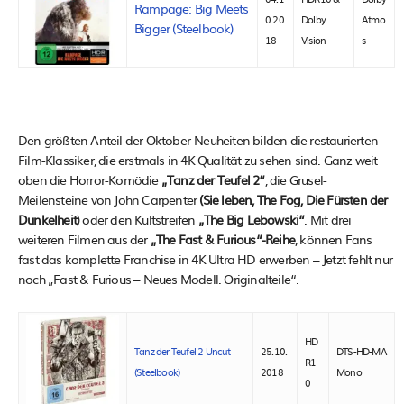
Rampage: Big Meets
0.20
Dolby
Atmo
Bigger (Steelbook)
18
Vision
s
Den größten Anteil der Oktober-Neuheiten bilden die restaurierten
Film-Klassiker, die erstmals in 4K Qualität zu sehen sind. Ganz weit
oben die Horror-Komödie
„Tanz der Teufel 2“
, die Grusel-
Meilensteine von John Carpenter
(Sie leben, The Fog, Die Fürsten der
Dunkelheit
) oder den Kultstreifen
„The Big Lebowski“
. Mit drei
weiteren Filmen aus der
„The Fast & Furious“-Reihe
, können Fans
fast das komplette Franchise in 4K Ultra HD erwerben – Jetzt fehlt nur
noch „Fast & Furious – Neues Modell. Originalteile“.
HD
Tanz der Teufel 2 Uncut
25.10.
DTS-HD-MA
R1
(Steelbook)
2018
Mono
0