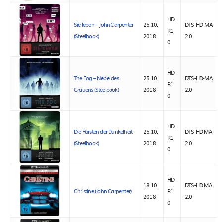
HD
Sie leben – John Carpenter
25.10.
DTS-HD-MA
R1
(Steelbook)
2018
2.0
0
HD
The Fog – Nebel des
25.10.
DTS-HD-MA
R1
Grauens (Steelbook)
2018
2.0
0
HD
Die Fürsten der Dunkelheit
25.10.
DTS-HD MA
R1
(Steelbook)
2018
2.0
0
HD
18.10.
DTS-HD MA
Christine (John Carpenter)
R1
2018
2.0
0