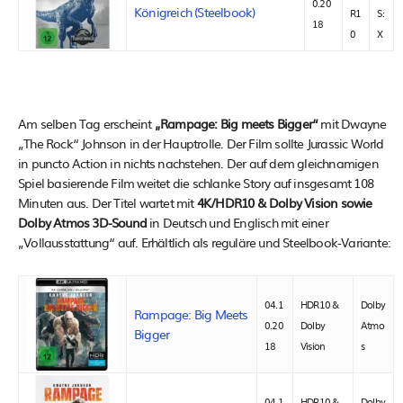
0.20
Königreich (Steelbook)
R1
S:
18
0
X
Am selben Tag erscheint
„Rampage: Big meets Bigger“
mit Dwayne
„The Rock“ Johnson in der Hauptrolle. Der Film sollte Jurassic World
in puncto Action in nichts nachstehen. Der auf dem gleichnamigen
Spiel basierende Film weitet die schlanke Story auf insgesamt 108
Minuten aus. Der Titel wartet mit
4K/HDR10 & Dolby Vision sowie
Dolby Atmos 3D-Sound
in Deutsch und Englisch mit einer
„Vollausstattung“ auf. Erhältlich als reguläre und Steelbook-Variante:
04.1
HDR10 &
Dolby
Rampage: Big Meets
0.20
Dolby
Atmo
Bigger
18
Vision
s
04.1
HDR10 &
Dolby