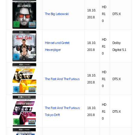
HD
18.10.
The Big Lebowski
R1
DTS:X
2018
0
HD
Hänsel und Gretel:
18.10.
Dolby
R1
Hexenjäger
2018
Digital 5.1
0
HD
18.10.
The Fast And The Furious
R1
DTS:X
2018
0
HD
The Fast And The Furious:
18.10.
R1
DTS:X
Tokyo Drift
2018
0