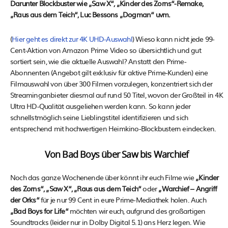
Darunter Blockbuster wie „Saw X“, „Kinder des Zorns“-Remake,
„Raus aus dem Teich“, Luc Bessons „Dogman“ uvm.
(
Hier geht es direkt zur 4K UHD-Auswahl
) Wieso kann nicht jede 99-
Cent-Aktion von Amazon Prime Video so übersichtlich und gut
sortiert sein, wie die aktuelle Auswahl? Anstatt den Prime-
Abonnenten (Angebot gilt exklusiv für aktive Prime-Kunden) eine
Filmauswahl von über 300 Filmen vorzulegen, konzentriert sich der
Streaminganbieter diesmal auf rund 50 Titel, wovon der Großteil in 4K
Ultra HD-Qualität ausgeliehen werden kann. So kann jeder
schnellstmöglich seine Lieblingstitel identifizieren und sich
entsprechend mit hochwertigen Heimkino-Blockbustern eindecken.
Von Bad Boys über Saw bis Warchief
Noch das ganze Wochenende über könnt ihr euch Filme wie
„Kinder
des Zorns“, „Saw X“,
„Raus aus dem Teich“
oder
„Warchief – Angriff
der Orks“
für je nur 99 Cent in eure Prime-Mediathek holen. Auch
„Bad Boys for Life“
möchten wir euch, aufgrund des großartigen
Soundtracks (leider nur in Dolby Digital 5.1) ans Herz legen. Wie