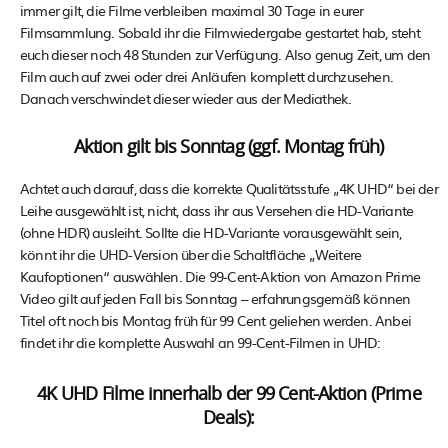
immer gilt, die Filme verbleiben maximal 30 Tage in eurer
Filmsammlung. Sobald ihr die Filmwiedergabe gestartet hab, steht
euch dieser noch 48 Stunden zur Verfügung. Also genug Zeit, um den
Film auch auf zwei oder drei Anläufen komplett durchzusehen.
Danach verschwindet dieser wieder aus der Mediathek.
Aktion gilt bis Sonntag (ggf. Montag früh)
Achtet auch darauf, dass die korrekte Qualitätsstufe „4K UHD“ bei der
Leihe ausgewählt ist, nicht, dass ihr aus Versehen die HD-Variante
(ohne HDR) ausleiht. Sollte die HD-Variante vorausgewählt sein,
könnt ihr die UHD-Version über die Schaltfläche „Weitere
Kaufoptionen“ auswählen. Die 99-Cent-Aktion von Amazon Prime
Video gilt auf jeden Fall bis Sonntag – erfahrungsgemäß können
Titel oft noch bis Montag früh für 99 Cent geliehen werden. Anbei
findet ihr die komplette Auswahl an 99-Cent-Filmen in UHD:
4K UHD Filme innerhalb der 99 Cent-Aktion (Prime
Deals):