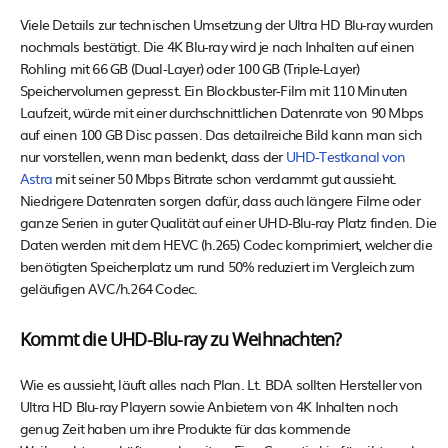
Viele Details zur technischen Umsetzung der Ultra HD Blu-ray wurden
nochmals bestätigt. Die 4K Blu-ray wird je nach Inhalten auf einen
Rohling mit 66 GB (Dual-Layer) oder 100 GB (Triple-Layer)
Speichervolumen gepresst. Ein Blockbuster-Film mit 110 Minuten
Laufzeit, würde mit einer durchschnittlichen Datenrate von 90 Mbps
auf einen 100 GB Disc passen. Das detailreiche Bild kann man sich
nur vorstellen, wenn man bedenkt, dass der
UHD-Testkanal von
Astra
mit seiner 50 Mbps Bitrate schon verdammt gut aussieht.
Niedrigere Datenraten sorgen dafür, dass auch längere Filme oder
ganze Serien in guter Qualität auf einer UHD-Blu-ray Platz finden. Die
Daten werden mit dem HEVC (h.265) Codec komprimiert, welcher die
benötigten Speicherplatz um rund 50% reduziert im Vergleich zum
geläufigen AVC/h.264 Codec.
Kommt die UHD-Blu-ray zu Weihnachten?
Wie es aussieht, läuft alles nach Plan. Lt. BDA sollten Hersteller von
Ultra HD Blu-ray Playern sowie Anbietern von 4K Inhalten noch
genug Zeit haben um ihre Produkte für das kommende