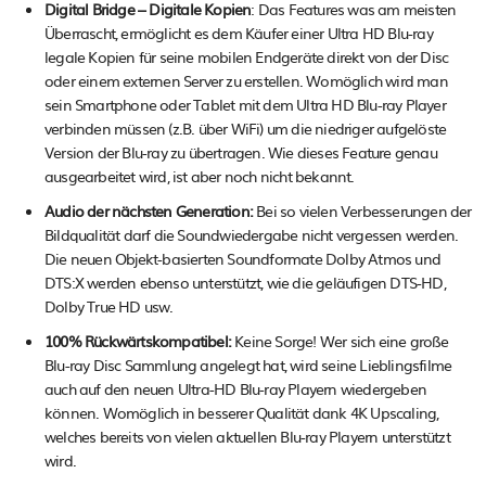
Digital Bridge – Digitale Kopien
: Das Features was am meisten
Überrascht, ermöglicht es dem Käufer einer Ultra HD Blu-ray
legale Kopien für seine mobilen Endgeräte direkt von der Disc
oder einem externen Server zu erstellen. Womöglich wird man
sein Smartphone oder Tablet mit dem Ultra HD Blu-ray Player
verbinden müssen (z.B. über WiFi) um die niedriger aufgelöste
Version der Blu-ray zu übertragen. Wie dieses Feature genau
ausgearbeitet wird, ist aber noch nicht bekannt.
Audio der nächsten Generation:
Bei so vielen Verbesserungen der
Bildqualität darf die Soundwiedergabe nicht vergessen werden.
Die neuen Objekt-basierten Soundformate Dolby Atmos und
DTS:X werden ebenso unterstützt, wie die geläufigen DTS-HD,
Dolby True HD usw.
100% Rückwärtskompatibel:
Keine Sorge! Wer sich eine große
Blu-ray Disc Sammlung angelegt hat, wird seine Lieblingsfilme
auch auf den neuen Ultra-HD Blu-ray Playern wiedergeben
können. Womöglich in besserer Qualität dank 4K Upscaling,
welches bereits von vielen aktuellen Blu-ray Playern unterstützt
wird.