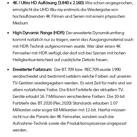
4K / Ultra HD Auflösung (3.840 x 2.160):
Wie schon angesprochen,
ermöglicht die UHD-Blu-ray erstmals die Wiedergabe von
hochauflösenden 4K Filmen und Serien mit einem physischen
Medium
High Dynamic Range (HDR):
Der erweiterte Dynamikumfang
kommt natürlich nur zu tragen, wenn das Ausgangsmaterial auch
mit HDR-Technik aufgenommen wurde. Wer über einen 4K
Fernseher mit HDR verfügt, der darf sich bei Szenen mit hohen
Helligkeitsunterschied auf zusätzliche Details freuen.
Erweiterter Farbraum:
Der BT.709 bzw. REC709 wurde 1990
verabschiedet und bestimmt seitdem welche Farben auf unseren
TV-Geräten wiedergegeben werden. Es wird Zeit für mehr und vor
allem natürlichere Farbe. Die 8-bit Farbtiefe der aktuellen TV-
Geräte erlaubt 16.7 Millionen verschiedene Farben. Die 10-bit
Farbtiefe des BT.2020 (Rec.2020) Standards erlauben 1.07
Milliarden oder sogar 68 Milliarden mit 12-bit. Hierfür müssen
nicht nur die Panels der 4K Fernseher, sondern auch die
Aufnahme-Technik sowie die Produktionsprozesse angepasst
werden.