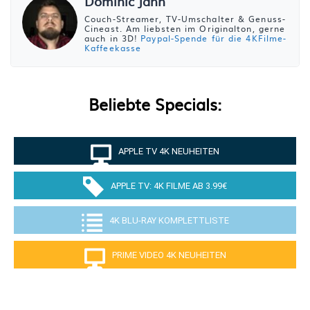
Dominic Jahn
Couch-Streamer, TV-Umschalter & Genuss-
Cineast. Am liebsten im Originalton, gerne
auch in 3D!
Paypal-Spende für die 4KFilme-
Kaffeekasse
Beliebte Specials:
APPLE TV 4K NEUHEITEN
APPLE TV: 4K FILME AB 3.99€
4K BLU-RAY KOMPLETTLISTE
PRIME VIDEO 4K NEUHEITEN