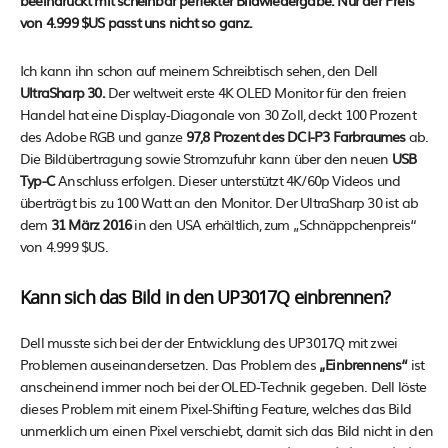
beeindruckt mit scheinbar perfekter Bildwiedergabe. Nur der Preis
von 4.999 $US passt uns nicht so ganz.
Ich kann ihn schon auf meinem Schreibtisch sehen, den Dell
UltraSharp 30.
Der weltweit erste 4K OLED Monitor für den freien
Handel hat eine Display-Diagonale von 30 Zoll, deckt 100 Prozent
des Adobe RGB und ganze
97,8 Prozent des DCI-P3 Farbraumes
ab.
Die Bildübertragung sowie Stromzufuhr kann über den neuen
USB
Typ-C
Anschluss erfolgen. Dieser unterstützt 4K/60p Videos und
überträgt bis zu 100 Watt an den Monitor. Der UltraSharp 30 ist ab
dem
31 März 2016
in den USA erhältlich, zum „Schnäppchenpreis“
von 4.999 $US.
Kann sich das Bild in den UP3017Q einbrennen?
Dell musste sich bei der der Entwicklung des UP3017Q mit zwei
Problemen auseinandersetzen. Das Problem des
„Einbrennens“
ist
anscheinend immer noch bei der OLED-Technik gegeben. Dell löste
dieses Problem mit einem Pixel-Shifting Feature, welches das Bild
unmerklich um einen Pixel verschiebt, damit sich das Bild nicht in den