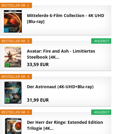
BESTSELLER NR. 2
Mittelerde 6-Film Collection - 4K UHD
[Blu-ray]
BESTSELLER NR. 3
ANGEBOT
Avatar: Fire and Ash - Limitiertes
Steelbook [4K...
33,59 EUR
BESTSELLER NR. 4
Der Astronaut (4K-UHD+Blu-ray)
31,99 EUR
BESTSELLER NR. 5
ANGEBOT
Der Herr der Ringe: Extended Edition
Trilogie [4K...