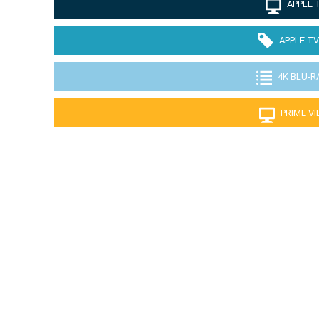
APPLE 
APPLE TV
4K BLU-R
PRIME V