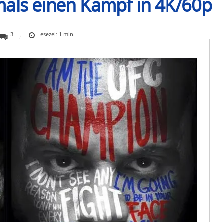
mals einen Kampf in 4K/60p
3
Lesezeit
1
min.