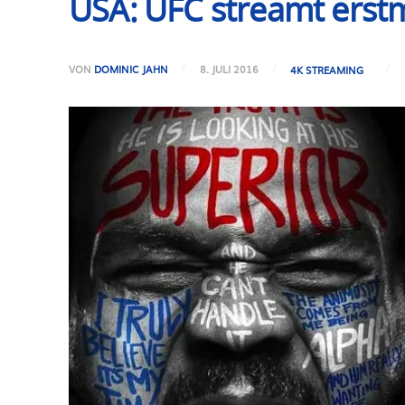
USA: UFC streamt erst
VON
DOMINIC JAHN
8. JULI 2016
4K STREAMING