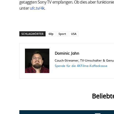
getaggten Sony TV empfangen. Ob dies aber funktionier
unter
ufc.tv/4k
.
SCHLAGWÖRTER
60p
Sport
USA
Dominic Jahn
Couch-Streamer, TV-Umschalter & Genuss
Spende für die 4KFilme-Kaffeekasse
Beliebt