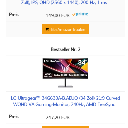
Zoll), IPS, QHD (2560 x 1440), 200 Hz, 1 ms...
149,00 EUR
Bei Amazon kaufen
2
LG Ultragear™ 34G630A-B.AEUQ (34 Zoll) 21:9 Curved
WQHD VA Gaming-Monitor, 240Hz, AMD FreeSync...
247,20 EUR