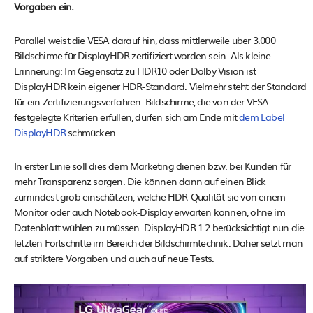
Vorgaben ein.
Parallel weist die VESA darauf hin, dass mittlerweile über 3.000
Bildschirme für DisplayHDR zertifiziert worden sein. Als kleine
Erinnerung: Im Gegensatz zu HDR10 oder Dolby Vision ist
DisplayHDR kein eigener HDR-Standard. Vielmehr steht der Standard
für ein Zertifizierungsverfahren. Bildschirme, die von der VESA
festgelegte Kriterien erfüllen, dürfen sich am Ende mit
dem Label
DisplayHDR
schmücken.
In erster Linie soll dies dem Marketing dienen bzw. bei Kunden für
mehr Transparenz sorgen. Die können dann auf einen Blick
zumindest grob einschätzen, welche HDR-Qualität sie von einem
Monitor oder auch Notebook-Display erwarten können, ohne im
Datenblatt wühlen zu müssen. DisplayHDR 1.2 berücksichtigt nun die
letzten Fortschritte im Bereich der Bildschirmtechnik. Daher setzt man
auf striktere Vorgaben und auch auf neue Tests.