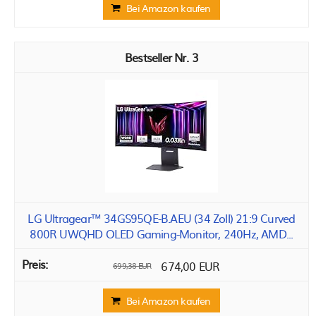
Bei Amazon kaufen
3
LG Ultragear™ 34GS95QE-B.AEU (34 Zoll) 21:9 Curved
800R UWQHD OLED Gaming-Monitor, 240Hz, AMD...
674,00 EUR
699,38 EUR
Bei Amazon kaufen