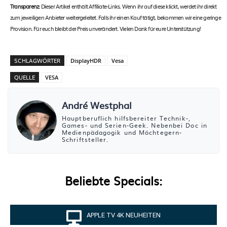
Transparenz:
Dieser Artikel enthält Affiliate-Links. Wenn ihr auf diese klickt, werdet ihr direkt
zum jeweiligen Anbieter weitergeleitet. Falls ihr einen Kauf tätigt, bekommen wir eine geringe
Provision. Für euch bleibt der Preis unverändert. Vielen Dank für eure Unterstützung!
SCHLAGWÖRTER
DisplayHDR
Vesa
QUELLE
VESA
André Westphal
Hauptberuflich hilfsbereiter Technik-,
Games- und Serien-Geek. Nebenbei Doc in
Medienpädagogik und Möchtegern-
Schriftsteller.
Beliebte Specials:
APPLE TV 4K NEUHEITEN