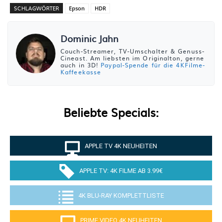
SCHLAGWÖRTER
Epson
HDR
Dominic Jahn
Couch-Streamer, TV-Umschalter & Genuss-
Cineast. Am liebsten im Originalton, gerne
auch in 3D!
Paypal-Spende für die 4KFilme-
Kaffeekasse
Beliebte Specials:
APPLE TV 4K NEUHEITEN
APPLE TV: 4K FILME AB 3.99€
4K BLU-RAY KOMPLETTLISTE
PRIME VIDEO 4K NEUHEITEN