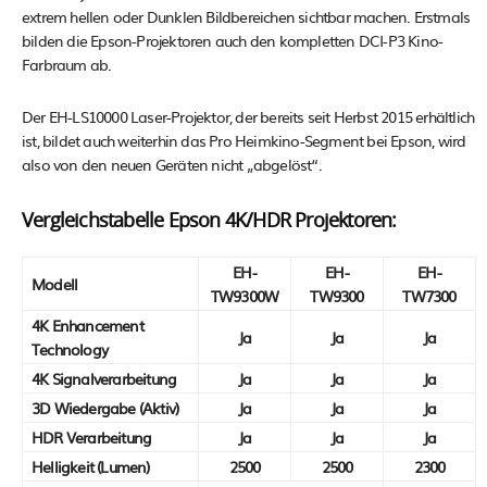
extrem hellen oder Dunklen Bildbereichen sichtbar machen. Erstmals
bilden die Epson-Projektoren auch den kompletten DCI-P3 Kino-
Farbraum ab.
Der EH-LS10000 Laser-Projektor, der bereits seit Herbst 2015 erhältlich
ist, bildet auch weiterhin das Pro Heimkino-Segment bei Epson, wird
also von den neuen Geräten nicht „abgelöst“.
Vergleichstabelle Epson 4K/HDR Projektoren:
EH-
EH-
EH-
Modell
TW9300W
TW9300
TW7300
4K Enhancement
Ja
Ja
Ja
Technology
4K Signalverarbeitung
Ja
Ja
Ja
3D Wiedergabe (Aktiv)
Ja
Ja
Ja
HDR Verarbeitung
Ja
Ja
Ja
Helligkeit (Lumen)
2500
2500
2300