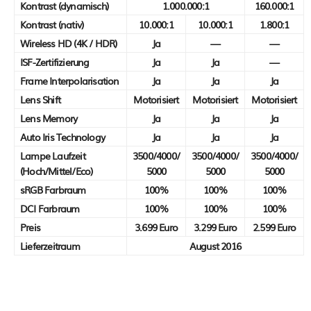
Kontrast (dynamisch)
1.000.000:1
160.000:1
Kontrast (nativ)
10.000:1
10.000:1
1.800:1
Wireless HD (4K / HDR)
Ja
—
—
ISF-Zertifizierung
Ja
Ja
—
Frame Interpolarisation
Ja
Ja
Ja
Lens Shift
Motorisiert
Motorisiert
Motorisiert
Lens Memory
Ja
Ja
Ja
Auto Iris Technology
Ja
Ja
Ja
Lampe Laufzeit
3500/4000/
3500/4000/
3500/4000/
(Hoch/Mittel/Eco)
5000
5000
5000
sRGB Farbraum
100%
100%
100%
DCI Farbraum
100%
100%
100%
Preis
3.699 Euro
3.299 Euro
2.599 Euro
Lieferzeitraum
August 2016