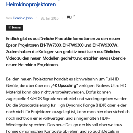
Heimkinoprojektoren
2
Von
Dominic Jahn
28. Juli 2016
4K Beamer
Endlich gibt es ausführliche Produktinformationen zu den neuen
Epson Projektoren EH-TW7300, EH-TW9300 und EH-TW9300W.
Zudem haben die Kollegen von grobi.tv bereits ein ausführliches
Video zu den neuen Modellen gedreht und erzählen etwas über die
neuen Heimkino-Projektoren.
Bei den neuen Projektoren handelt es sich weiterhin um Full-HD
Geräte, die aber über ein
„4K Upscaling“
verfügen. Natives Ultra HD-
Material kann also nicht verarbeitet werden. Dafür können
zugespielte 4K/HDR Signale verarbeitet und wiedergegeben werden.
Da die Standardisierung für High Dynamic Range (HDR) aber leider
noch nicht für Projektoren ausgelegt ist, kann man hier aber sicherlich
noch nicht von einer vollwertigen und sinngemäßen HDR-
Wiedergabe sprechen. Das neue Design der Iris soll aber weitaus
höhere dynamischen Kontraste abliefern und so auch Details in