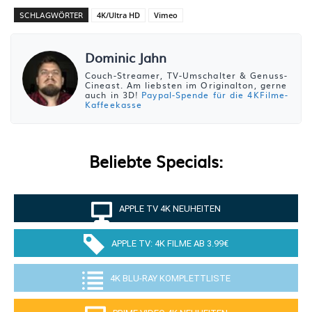
SCHLAGWÖRTER
4K/Ultra HD
Vimeo
Dominic Jahn
Couch-Streamer, TV-Umschalter & Genuss-
Cineast. Am liebsten im Originalton, gerne
auch in 3D!
Paypal-Spende für die 4KFilme-
Kaffeekasse
Beliebte Specials:
APPLE TV 4K NEUHEITEN
APPLE TV: 4K FILME AB 3.99€
4K BLU-RAY KOMPLETTLISTE