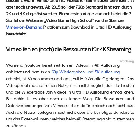
bekannt. Wann Vimeo Ultra HD Videos für seine Nutzer bereitstellt ist
aber noch ungewiss. Ab 2015 soll der 720p Standard langsam durch
2K und 4K abgelöst werden. Einen ersten Vorgeschmack bietet die 3.
Staffel der Webserie „Video Game High School“ welche über die
Vimeo-on-Demand
Plattform zum Download in Ultra HD Auflösung
bereitsteht.
Vimeo fehlen (noch) die Ressourcen für 4K Streaming
Während Youtube bereit seit Jahren Videos in 4K Auflösung
anbietet und bereits an
60p Wiedergaben und 5K Auflösung
arbeitet, ist Vimeo immer noch im „Full-HD-Zeitalter“ gefangen. Das
Videoportal möchte seinen Nutzern schnellstmöglich das Hochladen
und die Wiedergabe von Videos in Ultra HD Auflösung ermöglichen.
Bis dahin ist es aber noch ein langer Weg. Die Ressourcen und
Datenverbindungen von Vimeo reichen dafür einfach noch nicht aus.
Auch die Nutzer verfügen meist nicht über die benötigte Bandbreite
um das Datenvolumen, welches beim 4K Streaming anfällt, stemmen
zu können.