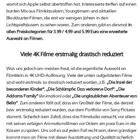
womit sich Apple selbst übertroffen hat. Interessierte treffen auf einen
bunten Mix aus Filmklassikern, Youngtimern und aktuellen
Blockbuster-Filmen, die erst vor wenigen Jahren in den
Lichtspielhäusern zu sehen waren. Zum anderen, gibt es diesmal
in
allen Preiskategorien für 3.99 / 4.99 und 5.99 Euro eine erweiterte
Auswahl an Filmen.
Viele 4K Filme erstmalig drastisch reduziert
Was uns jedoch am meisten freut, ist die eigentliche Auswahl an
Filmtiteln in 4K UHD-Auflösung. Viele der unten aufgelisteten Filme
sind wohl erstmals so drastisch reduziert worden, z.B.
„Die Insel der
besonderen Kinder“
,
„Die Schlümpfe: Das verlorene Dorf“
,
„Die
Addams Family“
(Animation) oder
„Die unglaublichen Abenteuer von
Bella“
. Zum anderen fällt auf, dass ein Großteil der Filme, die derzeit
bzw. erstmalig reduziert wurden, aus dem Portfolio von Sony Pictures
stammt. Sicherlich kein Zufall, dass das Filmstudio versucht, vor allem
mit seinen witzigen Animationsfilmen vor Ostern ein paar Euro in die
Kassen zu spülen. Uns soll es auf jeden Fall recht sein, denn günstiger
kommt man an Filme mit dieser Ausstattung und Qualität sicherlich