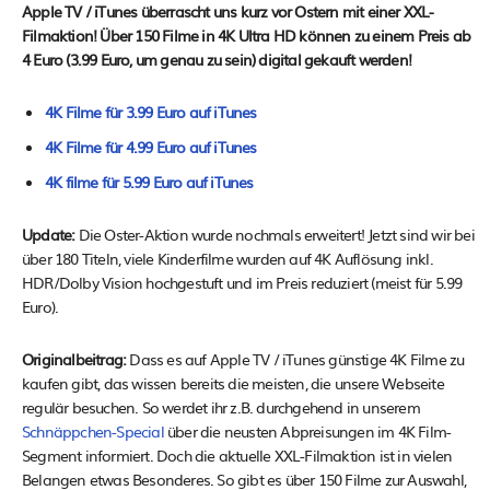
Apple TV / iTunes überrascht uns kurz vor Ostern mit einer XXL-
Filmaktion! Über 150 Filme in 4K Ultra HD können zu einem Preis ab
4 Euro (3.99 Euro, um genau zu sein) digital gekauft werden!
4K Filme für 3.99 Euro auf iTunes
4K Filme für 4.99 Euro auf iTunes
4K filme für 5.99 Euro auf iTunes
Update:
Die Oster-Aktion wurde nochmals erweitert! Jetzt sind wir bei
über 180 Titeln, viele Kinderfilme wurden auf 4K Auflösung inkl.
HDR/Dolby Vision hochgestuft und im Preis reduziert (meist für 5.99
Euro).
Originalbeitrag:
Dass es auf Apple TV / iTunes günstige 4K Filme zu
kaufen gibt, das wissen bereits die meisten, die unsere Webseite
regulär besuchen. So werdet ihr z.B. durchgehend in unserem
Schnäppchen-Special
über die neusten Abpreisungen im 4K Film-
Segment informiert. Doch die aktuelle XXL-Filmaktion ist in vielen
Belangen etwas Besonderes. So gibt es über 150 Filme zur Auswahl,