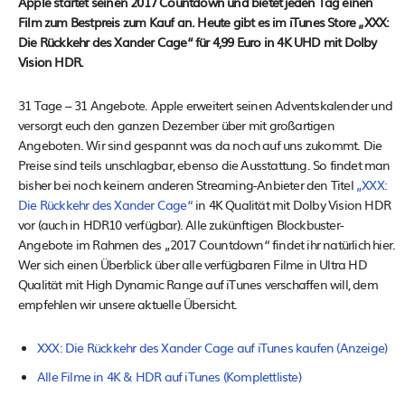
Apple startet seinen 2017 Countdown und bietet jeden Tag einen
Film zum Bestpreis zum Kauf an. Heute gibt es im iTunes Store „XXX:
Die Rückkehr des Xander Cage“ für 4,99 Euro in 4K UHD mit Dolby
Vision HDR.
31 Tage – 31 Angebote. Apple erweitert seinen Adventskalender und
versorgt euch den ganzen Dezember über mit großartigen
Angeboten. Wir sind gespannt was da noch auf uns zukommt. Die
Preise sind teils unschlagbar, ebenso die Ausstattung. So findet man
bisher bei noch keinem anderen Streaming-Anbieter den Titel
„XXX:
Die Rückkehr des Xander Cage“
in 4K Qualität mit Dolby Vision HDR
vor (auch in HDR10 verfügbar). Alle zukünftigen Blockbuster-
Angebote im Rahmen des „2017 Countdown“ findet ihr natürlich hier.
Wer sich einen Überblick über alle verfügbaren Filme in Ultra HD
Qualität mit High Dynamic Range auf iTunes verschaffen will, dem
empfehlen wir unsere aktuelle Übersicht.
XXX: Die Rückkehr des Xander Cage auf iTunes kaufen (Anzeige)
Alle Filme in 4K & HDR auf iTunes (Komplettliste)