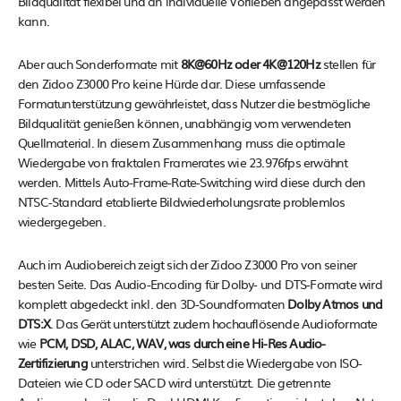
Bildqualität flexibel und an individuelle Vorlieben angepasst werden
kann.
Aber auch Sonderformate mit
8K@60Hz oder 4K@120Hz
stellen für
den Zidoo Z3000 Pro keine Hürde dar. Diese umfassende
Formatunterstützung gewährleistet, dass Nutzer die bestmögliche
Bildqualität genießen können, unabhängig vom verwendeten
Quellmaterial. In diesem Zusammenhang muss die optimale
Wiedergabe von fraktalen Framerates wie 23.976fps erwähnt
werden. Mittels Auto-Frame-Rate-Switching wird diese durch den
NTSC-Standard etablierte Bildwiederholungsrate problemlos
wiedergegeben.
Auch im Audiobereich zeigt sich der Zidoo Z3000 Pro von seiner
besten Seite. Das Audio-Encoding für Dolby- und DTS-Formate wird
komplett abgedeckt inkl. den 3D-Soundformaten
Dolby Atmos und
DTS:X
. Das Gerät unterstützt zudem hochauflösende Audioformate
wie
PCM, DSD, ALAC, WAV, was durch eine Hi-Res Audio-
Zertifizierung
unterstrichen wird. Selbst die Wiedergabe von ISO-
Dateien wie CD oder SACD wird unterstützt. Die getrennte