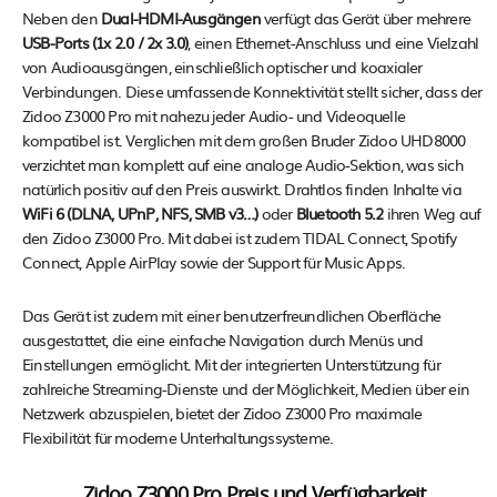
Neben den
Dual-HDMI-Ausgängen
verfügt das Gerät über mehrere
USB-Ports (1x 2.0 / 2x 3.0)
, einen Ethernet-Anschluss und eine Vielzahl
von Audioausgängen, einschließlich optischer und koaxialer
Verbindungen. Diese umfassende Konnektivität stellt sicher, dass der
Zidoo Z3000 Pro mit nahezu jeder Audio- und Videoquelle
kompatibel ist. Verglichen mit dem großen Bruder Zidoo UHD8000
verzichtet man komplett auf eine analoge Audio-Sektion, was sich
natürlich positiv auf den Preis auswirkt. Drahtlos finden Inhalte via
WiFi 6 (DLNA, UPnP, NFS, SMB v3…)
oder
Bluetooth 5.2
ihren Weg auf
den Zidoo Z3000 Pro. Mit dabei ist zudem TIDAL Connect, Spotify
Connect, Apple AirPlay sowie der Support für Music Apps.
Das Gerät ist zudem mit einer benutzerfreundlichen Oberfläche
ausgestattet, die eine einfache Navigation durch Menüs und
Einstellungen ermöglicht. Mit der integrierten Unterstützung für
zahlreiche Streaming-Dienste und der Möglichkeit, Medien über ein
Netzwerk abzuspielen, bietet der Zidoo Z3000 Pro maximale
Flexibilität für moderne Unterhaltungssysteme.
Zidoo Z3000 Pro Preis und Verfügbarkeit