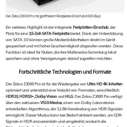
Der Zidoo Z3000 Pro mit geöffnetem Festplatten-Einschub (HDD-Bay)
Ein weiteres Highlight ist der integrierte
Festplatten-Einschub
, der
Platz für eine
3,5-Zoll-SATA-Festplatte
bietet. Dank der Unterstützung
von SATA 3.0 können große Medienbibliotheken direkt im Gerät
gespeichert und mit hoher Geschwindigkeit abgerufen werden. Diese
Funktion ist ideal für Nutzer, die ihre Multimedia-Sammlung lokal
speichern und ohne Verzögerungen darauf zugreifen möchten.
Fortschrittliche Technologien und Formate
Der Zidoo Z3000 Pro ist für die Wiedergabe von
Ultra HD 4K-Inhalten
optimiert und unterstützt eine Vielzahl von Formaten, einschließlich
HDR10, HDR10+, Dolby Vision
und
HLG
. Der Zidoo Z3000 Pro verfügt
über den exklusiven
VS10-Modus
, einen von Dolby Laboratories
entwickelten Algorithmus, der 12-Bit-Verarbeitung von HDR-Signalen
ermöglicht. Dieser Modus kann bei Bedarf aktiviert werden, um SDR-
Signale in HDR umzuwandeln und umgekehrt, wodurch die