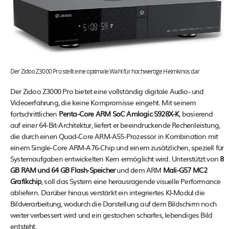
Der Zidoo Z3000 Pro stellt eine optimale Wahl für hochwertige Heimkinos dar
Der Zidoo Z3000 Pro bietet eine vollständig digitale Audio- und
Videoerfahrung, die keine Kompromisse eingeht. Mit seinem
fortschrittlichen
Penta-Core ARM SoC Amlogic S928X-K
, basierend
auf einer 64-Bit-Architektur, liefert er beeindruckende Rechenleistung,
die durch einen Quad-Core ARM-A55-Prozessor in Kombination mit
einem Single-Core ARM-A76-Chip und einem zusätzlichen, speziell für
Systemaufgaben entwickelten Kern ermöglicht wird. Unterstützt von
8
GB RAM und 64 GB Flash-Speicher
und dem ARM
Mali-G57 MC2
Grafikchip
, soll das System eine herausragende visuelle Performance
abliefern. Darüber hinaus verstärkt ein integriertes KI-Modul die
Bildverarbeitung, wodurch die Darstellung auf dem Bildschirm noch
weiter verbessert wird und ein gestochen scharfes, lebendiges Bild
entsteht.