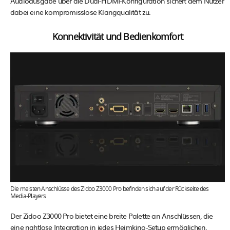
Audioausgabe über die Dual-HDMI-Konfiguration sichert dem Nutzer
dabei eine kompromisslose Klangqualität zu.
Konnektivität und Bedienkomfort
Die meisten Anschlüsse des Zidoo Z3000 Pro befinden sich auf der Rückseite des
Media-Players
Der Zidoo Z3000 Pro bietet eine breite Palette an Anschlüssen, die
eine nahtlose Integration in jedes Heimkino-Setup ermöglichen.