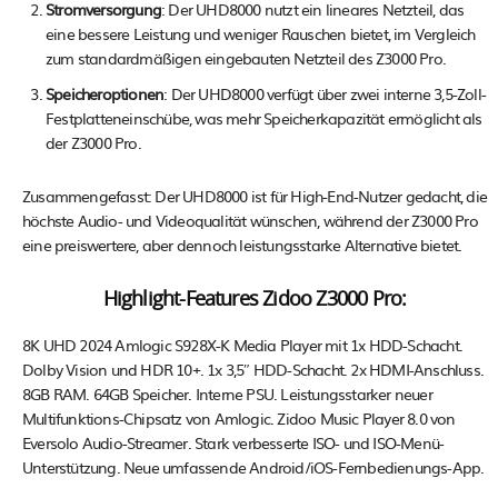
Stromversorgung
: Der UHD8000 nutzt ein lineares Netzteil, das
eine bessere Leistung und weniger Rauschen bietet, im Vergleich
zum standardmäßigen eingebauten Netzteil des Z3000 Pro.
Speicheroptionen
: Der UHD8000 verfügt über zwei interne 3,5-Zoll-
Festplatteneinschübe, was mehr Speicherkapazität ermöglicht als
der Z3000 Pro.
Zusammengefasst: Der UHD8000 ist für High-End-Nutzer gedacht, die
höchste Audio- und Videoqualität wünschen, während der Z3000 Pro
eine preiswertere, aber dennoch leistungsstarke Alternative bietet.
Highlight-Features Zidoo Z3000 Pro:
8K UHD 2024 Amlogic S928X-K Media Player mit 1x HDD-Schacht.
Dolby Vision und HDR 10+. 1x 3,5″ HDD-Schacht. 2x HDMI-Anschluss.
8GB RAM. 64GB Speicher. Interne PSU. Leistungsstarker neuer
Multifunktions-Chipsatz von Amlogic. Zidoo Music Player 8.0 von
Eversolo Audio-Streamer. Stark verbesserte ISO- und ISO-Menü-
Unterstützung. Neue umfassende Android/iOS-Fernbedienungs-App.