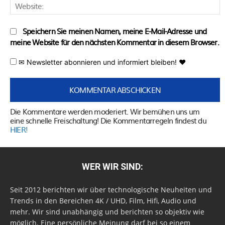
W
Speichern Sie meinen Namen, meine E-Mail-Adresse und
meine Website für den nächsten Kommentar in diesem Browser.
✉ Newsletter abonnieren und informiert bleiben! ♥
Die Kommentare werden moderiert. Wir bemühen uns um
eine schnelle Freischaltung! Die Kommentarregeln findest du
HIER!
WER WIR SIND:
Seit 2012 berichten wir über technologische Neuheiten und
Trends in den Bereichen 4K / UHD, Film, Hifi, Audio und
mehr. Wir sind unabhängig und berichten so objektiv wie
möglich. Eine persönliche Meinung darf bei so einem