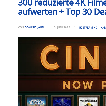
300 reduzierte 4K Film
aufwerten + Top 30 De
VON
DOMINIC JAHN
13. JUNI 2025
4K STREAMING
AN