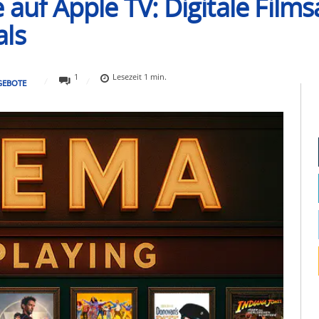
e auf Apple TV: Digitale Fil
als
1
Lesezeit
1
min.
GEBOTE