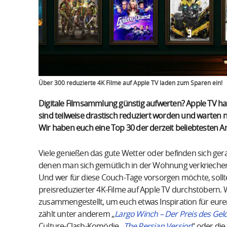
Über 300 reduzierte 4K Filme auf Apple TV laden zum Sparen ein!
Digitale Filmsammlung günstig aufwerten? Apple TV hat 
sind teilweise drastisch reduziert worden und warte
Wir haben euch eine Top 30 der derzeit beliebtesten An
Viele genießen das gute Wetter oder befinden sich ge
denen man sich gemütlich in der Wohnung verkriechen
Und wer für diese Couch-Tage vorsorgen möchte, sollt
preisreduzierter 4K-Filme auf Apple TV durchstöbern. 
zusammengestellt, um euch etwas Inspiration für eure
zählt unter anderem „
Largo Winch – Der Preis des Gel
Culture-Clash-Komödie „
The Persian Version
“ oder die