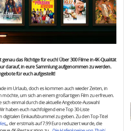
genau das Richtige für euch! Über 300 Filme in 4K-Qualität
n nur darauf, in eure Sammlung aufgenommen zu werden.
gebote für euch aufgestellt!
rade im Urlaub, doch es kommen auch wieder Zeiten, in
 möchte, um sich an einem großartigen Film zu erfreuen.
e sich einmal durch die aktuelle Angebote-Auswahl
Wir haben euch nachfolgend eine Top 30-Liste
n digitalen Einkaufsbummel zu geben. Zu den Top-Titel
des
„, der erstmals auf 7.99 Euro reduziert wurde, die
 neue 4K-Restauration zu „
Die Hafenkneipe von Thaiti
„.