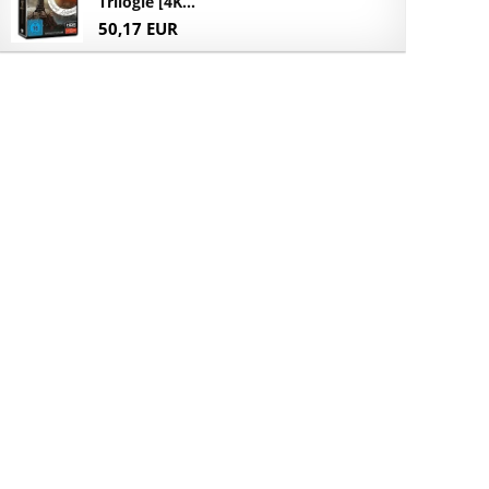
Trilogie [4K...
50,17 EUR