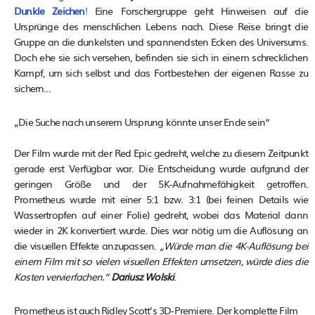
Dunkle Zeichen
!
Eine Forschergruppe geht Hinweisen auf die
Ursprünge des menschlichen Lebens nach. Diese Reise bringt die
Gruppe an die dunkelsten und spannendsten Ecken des Universums.
Doch ehe sie sich versehen, befinden sie sich in einem schrecklichen
Kampf, um sich selbst und das Fortbestehen der eigenen Rasse zu
sichern…
„Die Suche nach unserem Ursprung könnte unser Ende sein“
Der Film wurde mit der Red Epic gedreht, welche zu diesem Zeitpunkt
gerade erst Verfügbar war. Die Entscheidung wurde aufgrund der
geringen Größe und der 5K-Aufnahmefähigkeit getroffen.
Prometheus wurde mit einer 5:1 bzw. 3:1 (bei feinen Details wie
Wassertropfen auf einer Folie) gedreht, wobei das Material dann
wieder in 2K konvertiert wurde. Dies war nötig um die Auflösung an
die visuellen Effekte anzupassen.
„Würde man die 4K-Auflösung bei
einem Film mit so vielen visuellen Effekten umsetzen, würde dies die
Kosten vervierfachen.“
Dariusz Wolski
.
Prometheus ist auch Ridley Scott’s 3D-Premiere. Der komplette Film