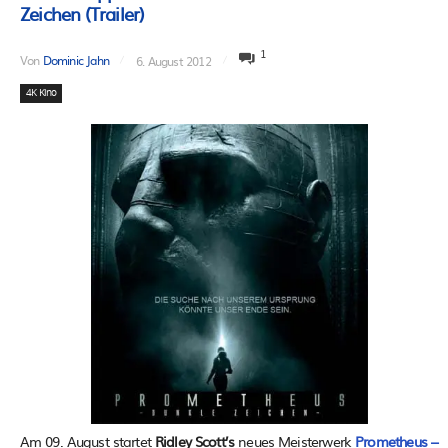
Zeichen (Trailer)
1
Von
Dominic Jahn
6. August 2012
4K Kino
Am 09. August startet
Ridley Scott’s
neues Meisterwerk
Prometheus –