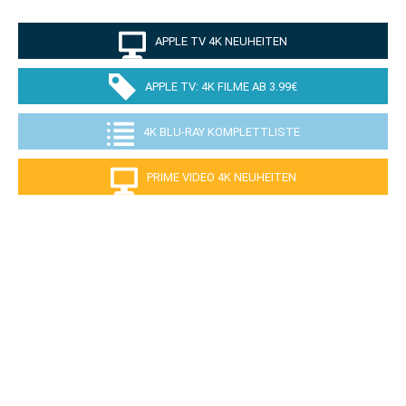
APPLE TV 4K NEUHEITEN
APPLE TV: 4K FILME AB 3.99€
4K BLU-RAY KOMPLETTLISTE
PRIME VIDEO 4K NEUHEITEN