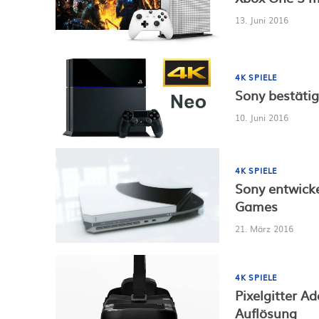
13. Juni 2016
4K SPIELE
Sony bestätig
10. Juni 2016
4K SPIELE
Sony entwicke
Games
21. März 2016
4K SPIELE
Pixelgitter A
Auflösung