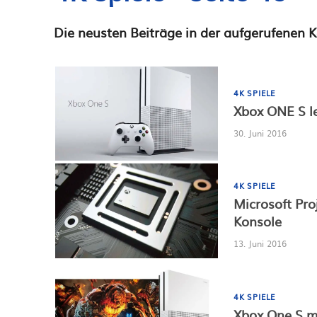
Die neusten Beiträge in der aufgerufenen K
4K SPIELE
Xbox ONE S l
30. Juni 2016
4K SPIELE
Microsoft Pro
Konsole
13. Juni 2016
4K SPIELE
Xbox One S m