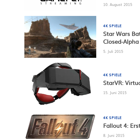
10. August 2015
4K SPIELE
Star Wars Bat
Closed-Alpha
5. Juli 2015
4K SPIELE
StarVR: Virtua
15. Juni 2015
4K SPIELE
Fallout 4: Er
8. Juni 2015