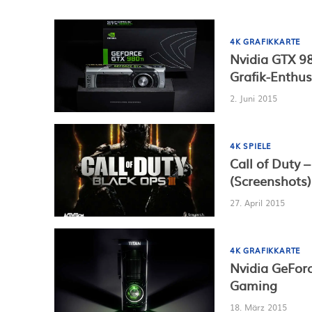
4K GRAFIKKARTE
Nvidia GTX 98
Grafik-Enthus
2. Juni 2015
4K SPIELE
Call of Duty 
(Screenshots)
27. April 2015
4K GRAFIKKARTE
Nvidia GeForc
Gaming
18. März 2015