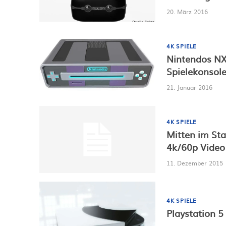
20. März 2016
4K SPIELE
Nintendos NX
Spielekonsol
21. Januar 2016
4K SPIELE
Mitten im Sta
4k/60p Video
11. Dezember 2015
4K SPIELE
Playstation 5