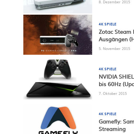
8. Dezember 2015
4K SPIELE
Zotac Steam M
Ausgängen (
5. November 2015
4K SPIELE
NVIDIA SHIELD
bis 60Hz (Up
7. Oktober 2015
4K SPIELE
Gamefly: Sam
Streaming