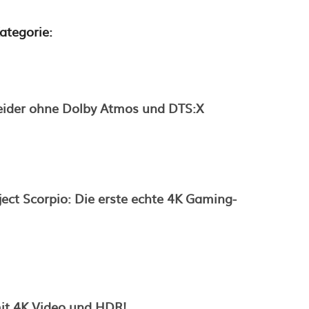
ategorie:
eider ohne Dolby Atmos und DTS:X
ject Scorpio: Die erste echte 4K Gaming-
it 4K Video und HDR!