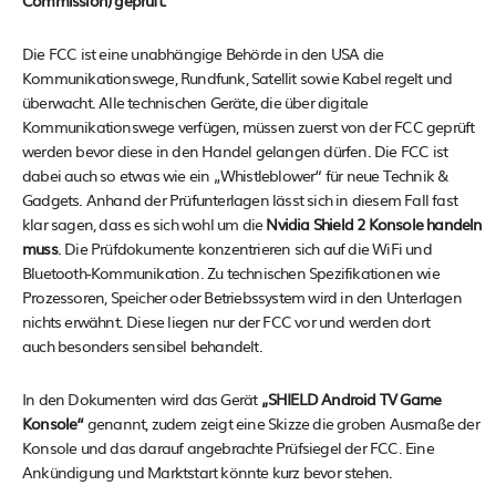
Commission) geprüft.
Die FCC ist eine unabhängige Behörde in den USA die
Kommunikationswege, Rundfunk, Satellit sowie Kabel regelt und
überwacht. Alle technischen Geräte, die über digitale
Kommunikationswege verfügen, müssen zuerst von der FCC geprüft
werden bevor diese in den Handel gelangen dürfen. Die FCC ist
dabei auch so etwas wie ein „Whistleblower“ für neue Technik &
Gadgets. Anhand der Prüfunterlagen lässt sich in diesem Fall fast
klar sagen, dass es sich wohl um die
Nvidia Shield 2 Konsole handeln
muss
. Die Prüfdokumente konzentrieren sich auf die WiFi und
Bluetooth-Kommunikation. Zu technischen Spezifikationen wie
Prozessoren, Speicher oder Betriebssystem wird in den Unterlagen
nichts erwähnt. Diese liegen nur der FCC vor und werden dort
auch besonders sensibel behandelt.
In den Dokumenten wird das Gerät
„SHIELD Android TV Game
Konsole“
genannt, zudem zeigt eine Skizze die groben Ausmaße der
Konsole und das darauf angebrachte Prüfsiegel der FCC. Eine
Ankündigung und Marktstart könnte kurz bevor stehen.