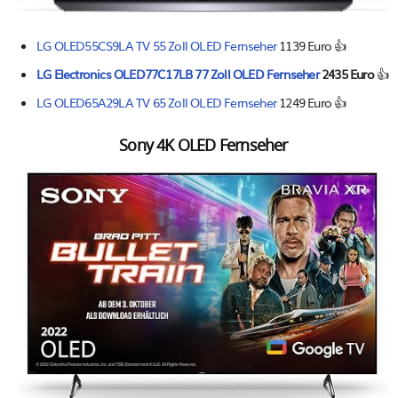
LG OLED55CS9LA TV 55 Zoll OLED Fernseher
1139 Euro 👍
LG Electronics OLED77C17LB 77 Zoll OLED Fernseher
2435 Euro
👍
LG OLED65A29LA TV 65 Zoll OLED Fernseher
1249 Euro 👍
Sony 4K OLED Fernseher