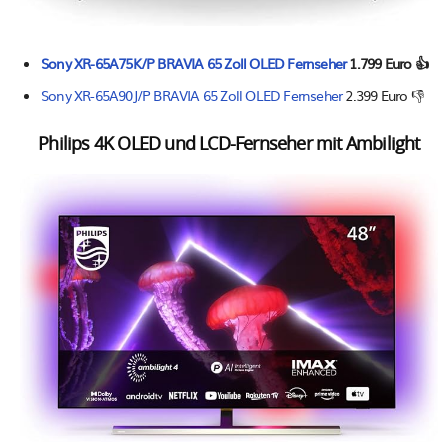
Sony XR-65A75K/P BRAVIA 65 Zoll OLED Fernseher
1.799 Euro 👍
Sony XR-65A90J/P BRAVIA 65 Zoll OLED Fernseher
2.399 Euro 👎
Philips 4K OLED und LCD-Fernseher mit Ambilight