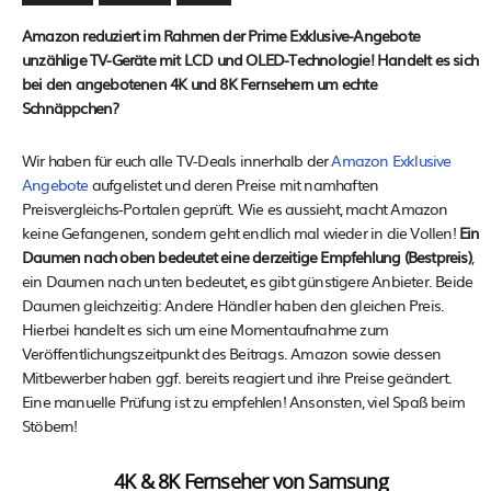
Amazon reduziert im Rahmen der Prime Exklusive-Angebote
unzählige TV-Geräte mit LCD und OLED-Technologie! Handelt es sich
bei den angebotenen 4K und 8K Fernsehern um echte
Schnäppchen?
Wir haben für euch alle TV-Deals innerhalb der
Amazon Exklusive
Angebote
aufgelistet und deren Preise mit namhaften
Preisvergleichs-Portalen geprüft. Wie es aussieht, macht Amazon
keine Gefangenen, sondern geht endlich mal wieder in die Vollen!
Ein
Daumen nach oben bedeutet eine derzeitige Empfehlung (Bestpreis)
,
ein Daumen nach unten bedeutet, es gibt günstigere Anbieter. Beide
Daumen gleichzeitig: Andere Händler haben den gleichen Preis.
Hierbei handelt es sich um eine Momentaufnahme zum
Veröffentlichungszeitpunkt des Beitrags. Amazon sowie dessen
Mitbewerber haben ggf. bereits reagiert und ihre Preise geändert.
Eine manuelle Prüfung ist zu empfehlen! Ansonsten, viel Spaß beim
Stöbern!
4K & 8K Fernseher von Samsung