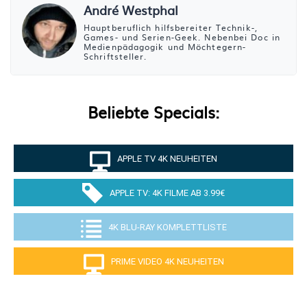
André Westphal
Hauptberuflich hilfsbereiter Technik-,
Games- und Serien-Geek. Nebenbei Doc in
Medienpädagogik und Möchtegern-
Schriftsteller.
Beliebte Specials:
APPLE TV 4K NEUHEITEN
APPLE TV: 4K FILME AB 3.99€
4K BLU-RAY KOMPLETTLISTE
PRIME VIDEO 4K NEUHEITEN