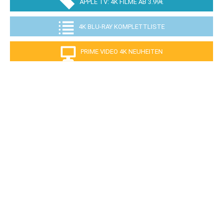
APPLE TV: 4K FILME AB 3.99€
4K BLU-RAY KOMPLETTLISTE
PRIME VIDEO 4K NEUHEITEN