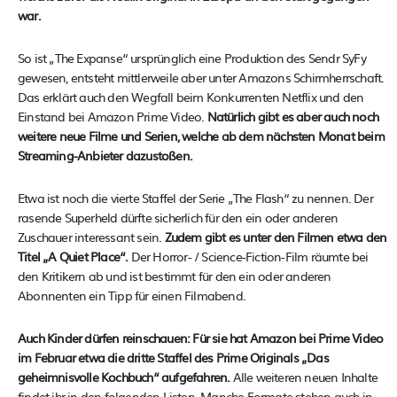
war.
So ist „The Expanse“ ursprünglich eine Produktion des Sendr SyFy
gewesen, entsteht mittlerweile aber unter Amazons Schirmherrschaft.
Das erklärt auch den Wegfall beim Konkurrenten Netflix und den
Einstand bei Amazon Prime Video.
Natürlich gibt es aber auch noch
weitere neue Filme und Serien, welche ab dem nächsten Monat beim
Streaming-Anbieter dazustoßen.
Etwa ist noch die vierte Staffel der Serie „The Flash“ zu nennen. Der
rasende Superheld dürfte sicherlich für den ein oder anderen
Zuschauer interessant sein.
Zudem gibt es unter den Filmen etwa den
Titel „A Quiet Place“.
Der Horror- / Science-Fiction-Film räumte bei
den Kritikern ab und ist bestimmt für den ein oder anderen
Abonnenten ein Tipp für einen Filmabend.
Auch Kinder dürfen reinschauen: Für sie hat Amazon bei Prime Video
im Februar etwa die dritte Staffel des Prime Originals „Das
geheimnisvolle Kochbuch“ aufgefahren.
Alle weiteren neuen Inhalte
findet ihr in den folgenden Listen. Manche Formate stehen auch in