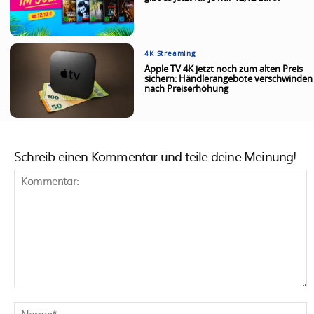
4K Streaming
Apple TV 4K jetzt noch zum alten Preis
sichern: Händlerangebote verschwinden
nach Preiserhöhung
Schreib einen Kommentar und teile deine Meinung!
Kommentar:
N