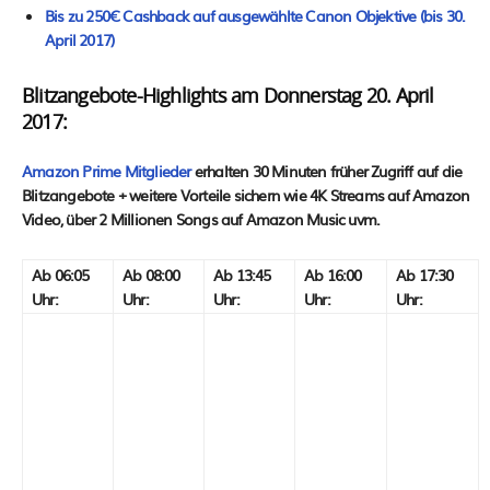
Bis zu 250€ Cash­back auf aus­ge­wähl­te Canon Objek­ti­ve (bis 30.
April 2017)
Blitzangebote-Highlights am Donnerstag 20. April
2017:
Ama­zon Pri­me Mit­glie­der
erhal­ten 30 Minu­ten frü­her Zugriff auf die
Blitz­an­ge­bo­te + wei­te­re Vor­tei­le sichern wie 4K Streams auf Ama­zon
Video, über 2 Mil­lio­nen Songs auf Ama­zon Music uvm.
Ab 06:05
Ab 08:00
Ab 13:45
Ab 16:00
Ab 17:30
Uhr:
Uhr:
Uhr:
Uhr:
Uhr: