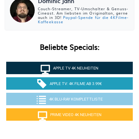
Dominic Jahn
Couch-Streamer, TV-Umschalter & Genuss-
Cineast. Am liebsten im Originalton, gerne
auch in 3D!
Paypal-Spende für die 4KFilme-
Kaffeekasse
Beliebte Specials:
APPLE TV 4K NEUHEITEN
APPLE TV: 4K FILME AB 3.99€
4K BLU-RAY KOMPLETTLISTE
PRIME VIDEO 4K NEUHEITEN