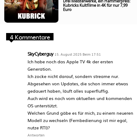
Drei Meisterwerke, ein Hammerpreis:
Kubricks Kultfilme in 4K für nur 7,99
Euro
4 Kommentare
SkyCyberguy
15. August 2025 Beim 17:51
Ich habe noch das Apple TV 4k der ersten
Generation.
Ich zocke nicht darauf, sondern streame nur.
Abgesehen von Updates, die schon immer etwas
gedauert haben, läuft alles superfluffig.
Auch wird es noch vom aktuellen und kommenden
OS unterstützt.
Welchen Grund gäbe es für mich, zu einem neueren
Modell zu wechseln (Fernbedienung ist mir egal,
nutze RTI)?
Antworten