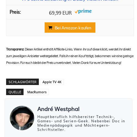
69,99 EUR
Bei Amazon kaufen
Transparenz:
Dieser Artikel enthält Affiliate-Links. Wenn ihr auf diese klickt, werdet ihr direkt
zum jeweiligen Anbieter weitergeleitet. Falls ihr einen Kauf tätigt, bekommen wir eine geringe
Provision. Für euch bleibt der Preis unverändert. Vielen Dank für eure Unterstützung!
SCHLAGWÖRTER
Apple TV 4K
QUELLE
MacRumors
André Westphal
Hauptberuflich hilfsbereiter Technik-,
Games- und Serien-Geek. Nebenbei Doc in
Medienpädagogik und Möchtegern-
Schriftsteller.