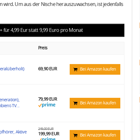
en wird. Um aus der Nische herauszuwachsen, ist jedenfalls
 für 4,99 Eur statt 9,99 Euro pro Monat
Preis
eralüberholt)
69,90 EUR
Bei Amazon kaufen
79,99 EUR
eneration),
Bei Amazon kaufen
bient-TV...
249,00 EUR
pfhörer, Aktive
199,99 EUR
Bei Amazon kaufen