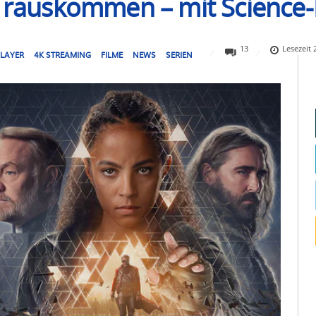
ß rauskommen – mit Science-F
13
Lesezeit
PLAYER
4K STREAMING
FILME
NEWS
SERIEN