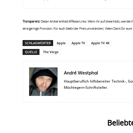
Transparenz:
Dieser Artikel enthält Affiliate-Links. Wenn ihr auf diese klickt, werdet
eine geringe Provision. Für euch bleibt der Preis unverändert. Vielen Dank für eure
SCHLAGWÖRTER
Apple
Apple TV
Apple TV 4K
QUELLE
The Verge
André Westphal
Hauptberuflich hilfsbereiter Technik-,
Möchtegern-Schriftsteller.
Beliebt