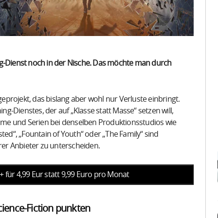
ng-Dienst noch in der Nische. Das möchte man durch
geprojekt, das bislang aber wohl nur Verluste einbringt.
-Dienstes, der auf „Klasse statt Masse“ setzen will,
Filme und Serien bei denselben Produktionsstudios wie
sted“, „Fountain of Youth“ oder „The Family“ sind
er Anbieter zu unterscheiden.
 für 4,99 Eur statt 9,99 Euro pro Monat
Science-Fiction punkten