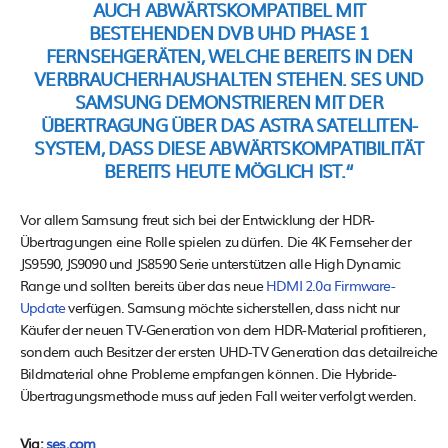
AUCH ABWÄRTSKOMPATIBEL MIT
BESTEHENDEN DVB UHD PHASE 1
FERNSEHGERÄTEN, WELCHE BEREITS IN DEN
VERBRAUCHERHAUSHALTEN STEHEN. SES UND
SAMSUNG DEMONSTRIEREN MIT DER
ÜBERTRAGUNG ÜBER DAS ASTRA SATELLITEN-
SYSTEM, DASS DIESE ABWÄRTSKOMPATIBILITÄT
BEREITS HEUTE MÖGLICH IST.“
Vor allem Samsung freut sich bei der Entwicklung der HDR-
Übertragungen eine Rolle spielen zu dürfen. Die 4K Fernseher der
JS9590, JS9090 und JS8590 Serie unterstützen alle High Dynamic
Range und sollten bereits über das neue
HDMI 2.0a Firmware-
Update
verfügen. Samsung möchte sicherstellen, dass nicht nur
Käufer der neuen TV-Generation von dem HDR-Material profitieren,
sondern auch Besitzer der ersten UHD-TV Generation das detailreiche
Bildmaterial ohne Probleme empfangen können. Die Hybride-
Übertragungsmethode muss auf jeden Fall weiter verfolgt werden.
Via:
ses.com