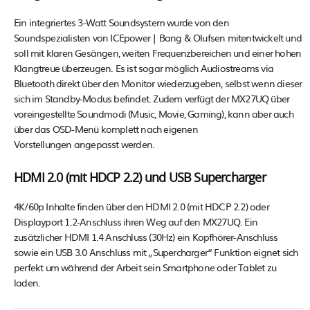
Ein integriertes 3-Watt Soundsystem wurde von den
Soundspezialisten von ICEpower | Bang & Olufsen mitentwickelt und
soll mit klaren Gesängen, weiten Frequenzbereichen und einer hohen
Klangtreue überzeugen. Es ist sogar möglich Audiostreams via
Bluetooth direkt über den Monitor wiederzugeben, selbst wenn dieser
sich im Standby-Modus befindet. Zudem verfügt der MX27UQ über
voreingestellte Soundmodi (Music, Movie, Gaming), kann aber auch
über das OSD-Menü komplett nach eigenen
Vorstellungen angepasst werden.
HDMI 2.0 (mit HDCP 2.2) und USB Supercharger
4K/60p Inhalte finden über den HDMI 2.0 (mit HDCP 2.2) oder
Displayport 1.2-Anschluss ihren Weg auf den MX27UQ. Ein
zusätzlicher HDMI 1.4 Anschluss (30Hz) ein Kopfhörer-Anschluss
sowie ein USB 3.0 Anschluss mit „Supercharger“ Funktion eignet sich
perfekt um während der Arbeit sein Smartphone oder Tablet zu
laden.