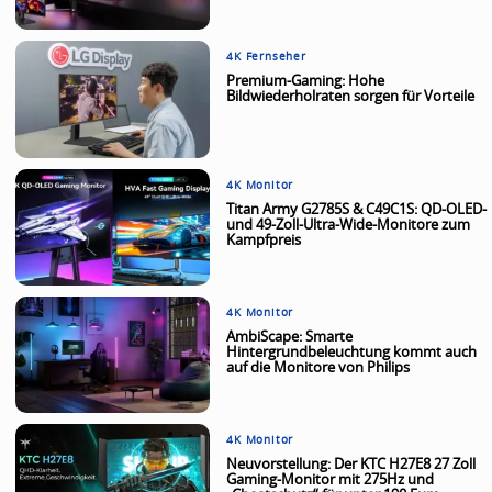
4K Fernseher
Premium-Gaming: Hohe
Bildwiederholraten sorgen für Vorteile
4K Monitor
Titan Army G2785S & C49C1S: QD-OLED-
und 49-Zoll-Ultra-Wide-Monitore zum
Kampfpreis
4K Monitor
AmbiScape: Smarte
Hintergrundbeleuchtung kommt auch
auf die Monitore von Philips
4K Monitor
Neuvorstellung: Der KTC H27E8 27 Zoll
Gaming-Monitor mit 275Hz und