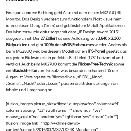
Eine ganz andere Richtung geht Asus mit dem neuen MX27UQ 4K
Monitor. Das Design wechselt zum funktionalem Plastik zu einem
rahmenlosen Design (1mm) und gebürstetem Metall-Applikationen.
Der Monitor wurde dafür sogar mit dem „iF Design Award 2015“
ausgezeichnet. Der
27 Zöller
hat eine Auflösung von
3.840 x 2.160
Bildpunkten
und gibt
100% des sRGB Farbraumes
wieder. Anders als
beim MG28UQ wird bei diesem Modell auf ein
IPS-Panel
gesetzt, das
aus jedem Blickwinkel ein perfektes Bild liefert (178° horizontal und
vertikal). Auch beim MX27UQ kommt die
Flicker-Free-Technik
sowie
ein
Blaulicht-Filter
zum Einsatz, was besonders schonend für die
Augen ist. Voreingestellte Bildmodi wie „sRGB“, „Kino“,
„Game“, „Nacht“ oder „Lesen“ passen die Bildeinstellungen an
Inhalte und Umgebung an.
[fusion_images picture_size=“fixed“ autoplay=“no“ columns=“4″
column_spacing=“13″ scroll_items=““ show_nav=“yes“
mouse_scroll=“no“ border=“yes“ lightbox=“yes“ class=““ id=““]
[fusion_image link=“http://4kfilme.de/wp-
content/uploads/2016/03/MX27UQ-4K-Monitor.jpg“