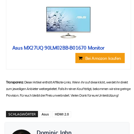
Asus MX27UQ 90LM02BB-B01670 Monitor
Bei Amazon kaufen
Transparenz:
Dieser Artikel enthält Affiliate-Links. Wenn ihr auf diese klickt, werdet ihr direkt
zum jeweiligen Anbieter weitergeleitet. Falls ihr einen Kauf tätigt, bekommen wir eine geringe
Provision. Für euch bleibt der Preis unverändert. Vielen Dank für eure Unterstützung!
SCHLAGWÖRTER
Asus
HDMI 2.0
Dominic Jahn