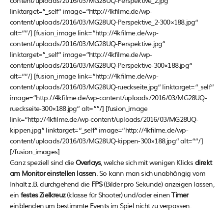
content/uploads/2016/03/MG28UQ-Perspektive_2.jpg“
linktarget=“_self“ image=“http://4kfilme.de/wp-
content/uploads/2016/03/MG28UQ-Perspektive_2-300×188.jpg“
alt=““/] [fusion_image link=“http://4kfilme.de/wp-
content/uploads/2016/03/MG28UQ-Perspektive.jpg“
linktarget=“_self“ image=“http://4kfilme.de/wp-
content/uploads/2016/03/MG28UQ-Perspektive-300×188.jpg“
alt=““/] [fusion_image link=“http://4kfilme.de/wp-
content/uploads/2016/03/MG28UQ-rueckseite.jpg“ linktarget=“_self“
image=“http://4kfilme.de/wp-content/uploads/2016/03/MG28UQ-
rueckseite-300×188.jpg“ alt=““/] [fusion_image
link=“http://4kfilme.de/wp-content/uploads/2016/03/MG28UQ-
kippen.jpg“ linktarget=“_self“ image=“http://4kfilme.de/wp-
content/uploads/2016/03/MG28UQ-kippen-300×188.jpg“ alt=““/]
[/fusion_images]
Ganz speziell sind die
Overlays
, welche sich mit wenigen Klicks
direkt
am Monitor einstellen lassen
. So kann man sich unabhängig vom
Inhalt z.B. durchgehend die
FPS
(Bilder pro Sekunde) anzeigen lassen,
ein
festes Zielkreuz
(klasse für Shooter) und/oder einen
Timer
einblenden um bestimmte Events im Spiel nicht zu verpassen.