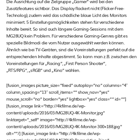
Die Ausrichtung auf die Zielgruppe „Gamer“ wird bei den
Zusatzfeatures sichtbar. Das Display flackert nicht (Flicker-Free-
Technolog), zudem wird das schädliche blaue Licht des Monitors
minimiert. 5 Einstellungsmöglichkeiten stehen für verschiedene
Inhalte bereit. So sind auch längere Gaming-Sessions mit dem
MG28UQ kein Problem. Für verschiedene Gaming-Genres gibt es
spezielle Bildmodi die vom Nutzer ausgewählt werden können.
Ähnlich wie bei TV-Geräten, sind die Voreinstellungen perfekt auf die
entsprechenden Inhalte abgestimmt. So kann man z.B. zwischen den
Voreinstellungen für „Racing“, „First Person Shooter“,
„RTS/RPG“, „sRGB“ und „Kino“ wählen.
[fusion_images picture_size=“fixed“ autoplay=“no“ columns=“4″
column_spacing=“13″ scroll_items=““ show_nav=“yes“
mouse_scroll=“no“ border=“yes“ lightbox=“yes“ class=““ id=““]
[fusion_image link=“http://4kfilme.de/wp-
content/uploads/2016/03/MG28UQ-4K-Monitor.jpg“
linktarget=“_self“ image=“http://4kfilme.de/wp-
content/uploads/2016/03/MG28UQ-4K-Monitor-300×188.jpg“
alt=““/] [fusion_image link=“http://4kfilme.de/wp-