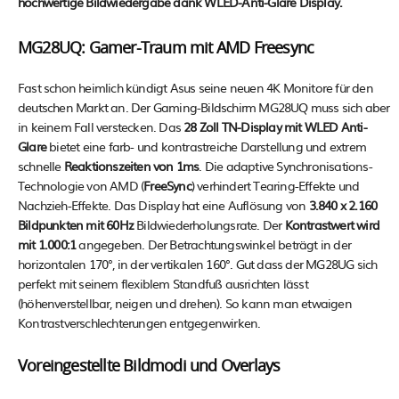
hochwertige Bildwiedergabe dank WLED-Anti-Glare Display.
MG28UQ: Gamer-Traum mit AMD Freesync
Fast schon heimlich kündigt Asus seine neuen 4K Monitore für den
deutschen Markt an. Der Gaming-Bildschirm MG28UQ muss sich aber
in keinem Fall verstecken. Das
28 Zoll TN-Display mit WLED Anti-
Glare
bietet eine farb- und kontrastreiche Darstellung und extrem
schnelle
Reaktionszeiten von 1ms
. Die adaptive Synchronisations-
Technologie von AMD (
FreeSync
) verhindert Tearing-Effekte und
Nachzieh-Effekte. Das Display hat eine Auflösung von
3.840 x 2.160
Bildpunkten mit 60Hz
Bildwiederholungsrate. Der
Kontrastwert wird
mit 1.000:1
angegeben. Der Betrachtungswinkel beträgt in der
horizontalen 170°, in der vertikalen 160°. Gut dass der MG28UG sich
perfekt mit seinem flexiblem Standfuß ausrichten lässt
(höhenverstellbar, neigen und drehen). So kann man etwaigen
Kontrastverschlechterungen entgegenwirken.
Voreingestellte Bildmodi und Overlays