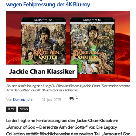
wegen Fehlpressung der 4K Blu-ray
Bei der Auslieferung der Kung-Fu-Filmklassiker mit Jackie Chan "Der starke / rechte
Arm der Götter" auf 4K Blu-ray gibt es Probleme.
1
Von
Dominic Jahn
24. Juni 2025
Filme
NEWS
Leider liegt eine Fehlpressung bei den Jackie Chan-Klassikern
„Armour of God – Der rechte Arm der Götter“ vor. Die Legacy
Collection enthält fälschlicherweise den zweiten Teil „Armour of God