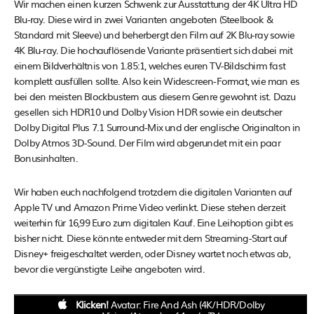
Wir machen einen kurzen Schwenk zur Ausstattung der 4K Ultra HD
Blu-ray. Diese wird in zwei Varianten angeboten (Steelbook &
PREISVERGLEICH
PREISVERGLEICH
Standard mit Sleeve) und beherbergt den Film auf 2K Blu-ray sowie
PREISVERGLEICH
PREISVERGLEICH
Avatar: Fire and Ash - 4K Ultra HD Blu-ray +
Avatar 3: Fire and Ash 3D Blu-ray (+2D Blu-
4K Blu-ray. Die hochauflösende Variante präsentiert sich dabei mit
Avatar 3: Fire and Ash Blu-ray
Avatar 3 - Fire and Ash DVD
Blu-ray + Bonus-Blu-ray (4K Ultra HD)
ray im Steelbook)
einem Bildverhältnis von 1.85:1, welches euren TV-Bildschirm fast
komplett ausfüllen sollte. Also kein Widescreen-Format, wie man es
bei den meisten Blockbustern aus diesem Genre gewohnt ist. Dazu
Preis: € 27,47
Preis: € 34,99
Preis: € 19,99
Preis: € 14,99
BESTER PREIS
BESTER PREIS
BESTER PREIS
BESTER PREIS
gesellen sich HDR10 und Dolby Vision HDR sowie ein deutscher
Zum Angebot
Zum Angebot
Zum Angebot
Zum Angebot
Versand: € 2,49
Versand: n. a.
Versand: n. a.
Versand: n. a.
Dolby Digital Plus 7.1 Surround-Mix und der englische Originalton in
Verfügbarkeit: 2-5 Werktage
Verfügbarkeit: Auf Lager
Verfügbarkeit: Auf Lager
Verfügbarkeit: Auf Lager
Dolby Atmos 3D-Sound. Der Film wird abgerundet mit ein paar
Preis: € 29,99
Preis: € 35,99
Preis: € 20,99
Preis: € 13,97
Bonusinhalten.
Zum Angebot
Zum Angebot
Zum Angebot
Zum Angebot
Versand: n. a.
Versand: n. a.
Versand: n. a.
Versand: € 2,49
Verfügbarkeit: Auf Lager
Verfügbarkeit: N/A
Verfügbarkeit: N/A
Verfügbarkeit: 2-5 Werktage
Wir haben euch nachfolgend trotzdem die digitalen Varianten auf
Preis: € 29,99
Preis: € 35,99
Preis: € 18,50
Preis: € 15,39
Apple TV und Amazon Prime Video verlinkt. Diese stehen derzeit
Zum Angebot
Zum Angebot
Zum Angebot
Zum Angebot
Versand: n. a.
Versand: n. a.
Versand: € 2,49
Versand: € 2,95
weiterhin für 16,99 Euro zum digitalen Kauf. Eine Leihoption gibt es
Verfügbarkeit: Am Lager
Verfügbarkeit: Am Lager
Verfügbarkeit: 2-5 Werktage
Verfügbarkeit: N/A
bisher nicht. Diese könnte entweder mit dem Streaming-Start auf
Preis: € 32,99
Preis: € 35,99
Preis: € 20,99
Preis: € 15,39
Disney+ freigeschaltet werden, oder Disney wartet noch etwas ab,
Zum Angebot
Zum Angebot
Zum Angebot
Zum Angebot
Versand: n. a.
Versand: n. a.
Versand: € 3,95
Versand: € 3,95
bevor die vergünstigte Leihe angeboten wird.
Verfügbarkeit: N/A
Verfügbarkeit: N/A
Verfügbarkeit: N/A
Verfügbarkeit: N/A
Preis: € 32,99
Preis: € 34,97
Preis: € 19,99
Preis: € 14,99
Klicken!
Avatar: Fire And Ash (4K/HDR/Dolby
Zum Angebot
Zum Angebot
Versand: n. a.
Versand: € 2,49
Versand: € 4,99
Versand: € 4,99
Zum Angebot
Zum Angebot