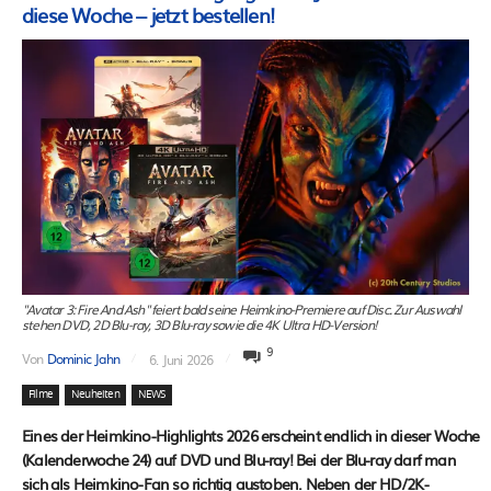
diese Woche – jetzt bestellen!
"Avatar 3: Fire And Ash" feiert bald seine Heimkino-Premiere auf Disc. Zur Auswahl
stehen DVD, 2D Blu-ray, 3D Blu-ray sowie die 4K Ultra HD-Version!
9
Von
Dominic Jahn
6. Juni 2026
Filme
Neuheiten
NEWS
Eines der Heimkino-Highlights 2026 erscheint endlich in dieser Woche
(Kalenderwoche 24) auf DVD und Blu-ray! Bei der Blu-ray darf man
sich als Heimkino-Fan so richtig austoben. Neben der HD/2K-