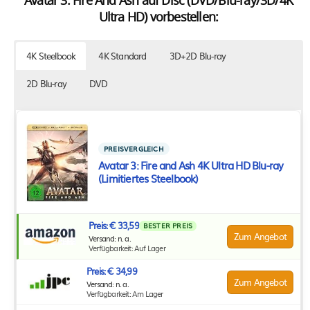
Avatar 3: Fire And Ash auf Disc (DVD/Blu-ray/3D/4K
Ultra HD) vorbestellen:
4K Steelbook
4K Standard
3D+2D Blu-ray
2D Blu-ray
DVD
PREISVERGLEICH
Avatar 3: Fire and Ash 4K Ultra HD Blu-ray
(Limitiertes Steelbook)
Preis: € 33,59
BESTER PREIS
Zum Angebot
Versand: n. a.
Verfügbarkeit: Auf Lager
Preis: € 34,99
Zum Angebot
Versand: n. a.
Verfügbarkeit: Am Lager