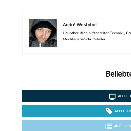
André Westphal
Hauptberuflich hilfsbereiter Technik-,
Möchtegern-Schriftsteller.
Beliebt
APPLE 
APPLE TV
4K BLU-R