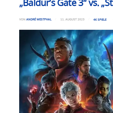
„Baldur’s Gate 3“ vs. „S
VON
ANDRÉ WESTPHAL
11. AUGUST 2023
4K SPIELE