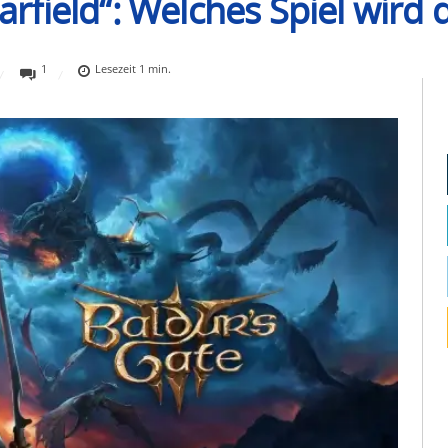
tarfield“: Welches Spiel wird
1
Lesezeit
1
min.