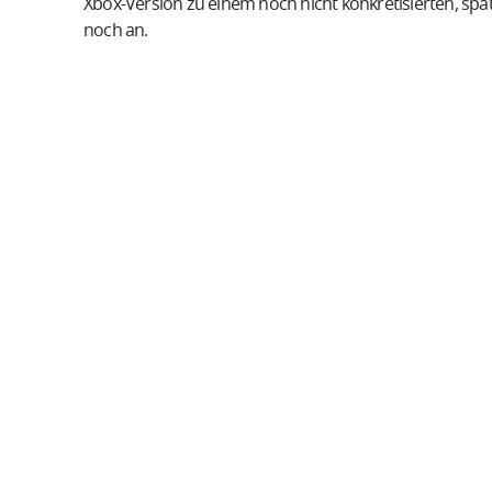
Xbox-Version zu einem noch nicht konkretisierten, spä
noch an.