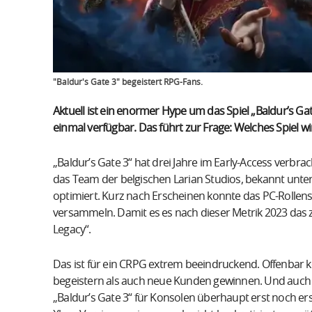
"Baldur's Gate 3" begeistert RPG-Fans.
Aktuell ist ein enormer Hype um das Spiel „Baldur’s Ga
einmal verfügbar. Das führt zur Frage: Welches Spiel w
„Baldur’s Gate 3“ hat drei Jahre im Early-Access verbrac
das Team der belgischen Larian Studios, bekannt unter a
optimiert. Kurz nach Erscheinen konnte das PC-Rollensp
versammeln. Damit es es nach dieser Metrik 2023 das 
Legacy“.
Das ist für ein CRPG extrem beeindruckend. Offenbar k
begeistern als auch neue Kunden gewinnen. Und auch d
„Baldur’s Gate 3“ für Konsolen überhaupt erst noch er