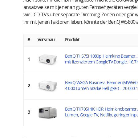
Auch sollte ihr die HDR-Fähigkeiten nicht die Goldwaag
ansatzweise mit jener an guten Fernsehgeräten vergleic
wie LCD-TVs über separate Dimming-Zonen oder gar wi
ihr mit jenen Faktoren leben, könnte der BenQ W5800 ab
#
Vorschau
Produkt
BenQ TH575i 1080p Heimkino Beamer, 
1
mit lizenziertem GoogleTV Dongle, 16.7m
BenQ WXGA-Business-Beamer (MW560C)
2
4.000 Lumen Starke Helligkeit – 20.000:1
BenQ TK705i 4K HDR Heimkinobeamer, 
3
Lumen, Google TV, Netflix, geringer Inpu