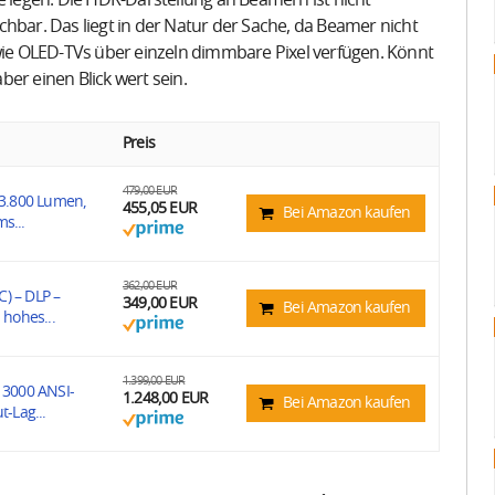
e legen. Die HDR-Darstellung an Beamern ist nicht
hbar. Das liegt in der Natur der Sache, da Beamer nicht
e OLED-TVs über einzeln dimmbare Pixel verfügen. Könnt
er einen Blick wert sein.
Preis
479,00 EUR
3.800 Lumen,
455,05 EUR
Bei Amazon kaufen
s...
362,00 EUR
 – DLP –
349,00 EUR
Bei Amazon kaufen
 hohes...
1.399,00 EUR
3000 ANSI-
1.248,00 EUR
Bei Amazon kaufen
t-Lag...