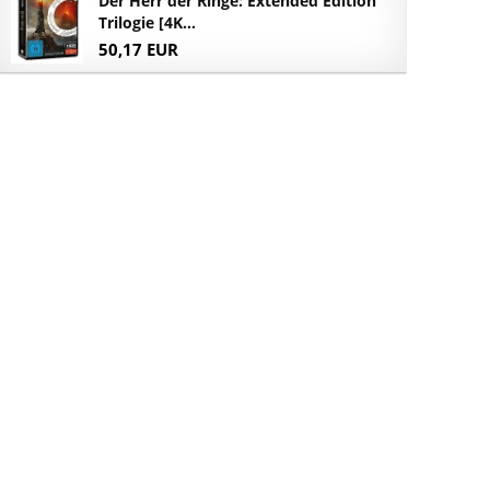
Der Herr der Ringe: Extended Edition
Trilogie [4K...
50,17 EUR