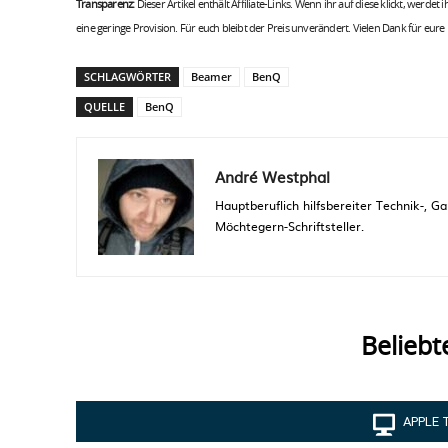
Transparenz:
Dieser Artikel enthält Affiliate-Links. Wenn ihr auf diese klickt, werdet
eine geringe Provision. Für euch bleibt der Preis unverändert. Vielen Dank für eure
SCHLAGWÖRTER
Beamer
BenQ
QUELLE
BenQ
André Westphal
Hauptberuflich hilfsbereiter Technik-,
Möchtegern-Schriftsteller.
Beliebt
APPLE 