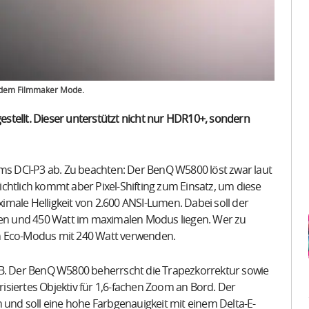
 dem Filmmaker Mode.
stellt. Dieser unterstützt nicht nur HDR10+, sondern
s DCI-P3 ab. Zu beachten: Der BenQ W5800 löst zwar laut
sichtlich kommt aber Pixel-Shifting zum Einsatz, um diese
male Helligkeit von 2.600 ANSI-Lumen. Dabei soll der
n und 450 Watt im maximalen Modus liegen. Wer zu
den Eco-Modus mit 240 Watt verwenden.
dB. Der BenQ W5800 beherrscht die Trapezkorrektur sowie
orisiertes Objektiv für 1,6-fachen Zoom an Bord. Der
 und soll eine hohe Farbgenauigkeit mit einem Delta-E-