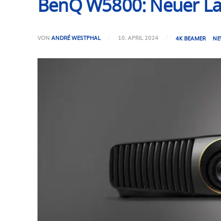
BenQ W5800: Neuer La
VON
ANDRÉ WESTPHAL
10. APRIL 2024
4K BEAMER
NE