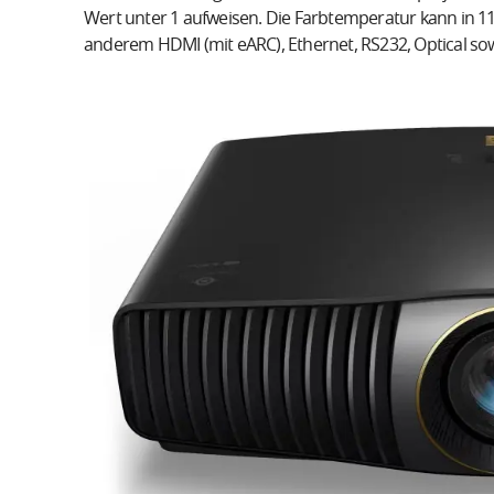
Wert unter 1 aufweisen. Die Farbtemperatur kann in 11
anderem HDMI (mit eARC), Ethernet, RS232, Optical so