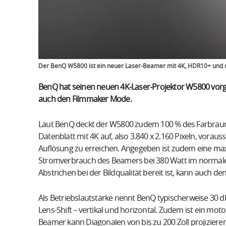
Der BenQ W5800 ist ein neuer Laser-Beamer mit 4K, HDR10+ und
BenQ hat seinen neuen 4K-Laser-Projektor W5800 vorge
auch den Filmmaker Mode.
Laut BenQ deckt der W5800 zudem 100 % des Farbraum
Datenblatt mit 4K auf, also 3.840 x 2.160 Pixeln, voraus
Auflösung zu erreichen. Angegeben ist zudem eine maxi
Stromverbrauch des Beamers bei 380 Watt im normale
Abstrichen bei der Bildqualität bereit ist, kann auch 
Als Betriebslautstärke nennt BenQ typischerweise 30 
Lens-Shift – vertikal und horizontal. Zudem ist ein mot
Beamer kann Diagonalen von bis zu 200 Zoll projizieren