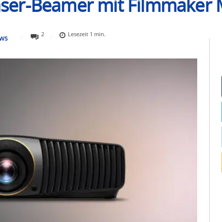
ser-Beamer mit Filmmaker
2
Lesezeit
1
min.
WS