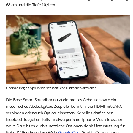
68 cm und die Tiefe 10,4 cm.
Über die Begleit-App könnt ihr zusätzliche Funktionen aktivieren.
Die Bose Smart Soundbar nutzt ein mattes Gehäuse sowie ein
metallisches Abdeckgitter. Zuspieler könnt ihr via HDMI mit eARC
verbinden oder auch Optical einsetzen. Kabellos darf es per
Bluetooth losgehen, falls ihr etwa per Smartphone Musik lauschen
wollt. Da gibt es auch zusätzliche Optionen dank Unterstützung für
Roku TV Ready und via Wi-Fi
Google Cast
, Spotify Connect oder