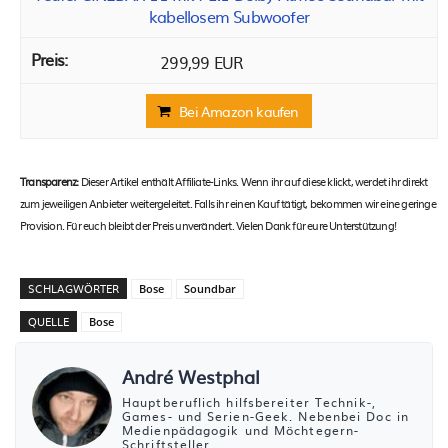
kabellosem Subwoofer
299,99 EUR
Bei Amazon kaufen
Transparenz:
Dieser Artikel enthält Affiliate-Links. Wenn ihr auf diese klickt, werdet ihr direkt
zum jeweiligen Anbieter weitergeleitet. Falls ihr einen Kauf tätigt, bekommen wir eine geringe
Provision. Für euch bleibt der Preis unverändert. Vielen Dank für eure Unterstützung!
SCHLAGWÖRTER
Bose
Soundbar
QUELLE
Bose
André Westphal
Hauptberuflich hilfsbereiter Technik-,
Games- und Serien-Geek. Nebenbei Doc in
Medienpädagogik und Möchtegern-
Schriftsteller.