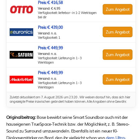
Preis: € 416,58
Versand: € 4,95
Zum Angebot
Verfügbarkeit: lieferbar - in 1-2 Werktagen
bei dir
Preis: € 439,00
Zum Angebot
Versand: n. a.
Verfügbarkeit: 1
Preis: € 449,99
Versand: n. a.
Zum Angebot
Verfügbarkeit: Lieferung in 1 - 3
Werktagen
Preis: € 449,99
Versand: n. a.
Zum Angebot
Verfügbarkeit: Lieferung in 1 - 3
Werktagen
Zuletzt aktualisiert am 7. August 2026 um 23:20 . Wir weisen darauf hin, dass sich hier
angezeigte Preise inzwischen geändert haben können. Alle Angaben ohne Gewähr.
Originalbeitrag:
Bose bewirbt seine Smart Soundbar auch mit der
hauseigenen TrueSpace-Technik bzw. der Möglichkeit, z. B. Stereo-
Sound zu Surround umzuwandeln. Ebenfalls ist ein neuer KI-
Dialogverstärker an Bord, den ihr vielleicht schon von
dem Ultra-