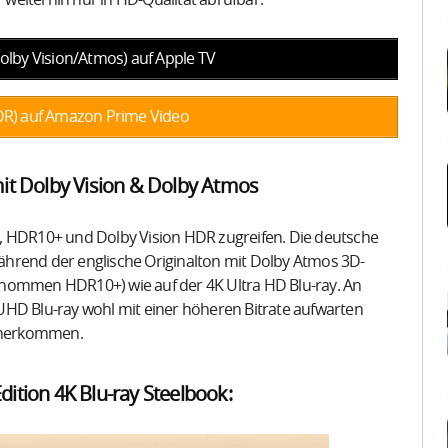
lby Vision/Atmos) auf Apple TV
R) auf Amazon Prime Video
it Dolby Vision & Dolby Atmos
, HDR10+ und Dolby Vision HDR zugreifen. Die deutsche
 während der englische Originalton mit Dolby Atmos 3D-
enommen HDR10+) wie auf der 4K Ultra HD Blu-ray. An
UHD Blu-ray wohl mit einer höheren Bitrate aufwarten
daherkommen.
dition 4K Blu-ray Steelbook: