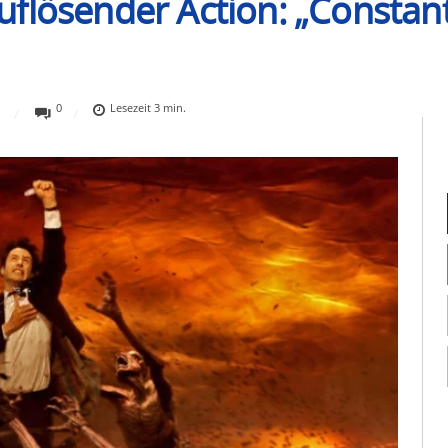
lösender Action: „Constantin
0
Lesezeit
3
min.