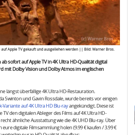
D auf Apple TV gekauft und ausgeliehen werden || Bild: Warner Bros.
b sofort auf Apple TV in 4K Ultra HD-Qualität digital
rd mit Dolby Vision und Dolby Atmos im englischen
ine längst überfällige 4K Ultra HD-Restauration.
lda Swinton und Gavin Rossdale, wurde bereits vor einigen
k-Variante auf 4K Ultra HD Blu-ray
angekündigt. Diese ist
le TV den digitalen Ableger des Films auf 4K Ultra HD-
ne recht ähnliche Ausstattung wie die 4K UHD Blu-ray. Über
 eure digitale Filmsammlung holen (9.99 € kaufen / 3.99 €
r weiterhin nur in HD-Qualität abrufbar: