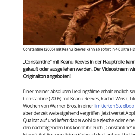
Constantine (2005) mit Keanu Reeves kann ab sofort in 4K Ultra H
„Constantine“ mit Keanu Reeves in der Hauptrolle kann a
gekauft oder ausgeliehen werden. Der Videostream wi
Originalton angeboten!
Einer meiner absoluten Lieblingsfilme erhält endlich se
Constantine (2005) mit Keanu Reeves, Rachel Weisz, Ti
Wochen von Warner Bros. in einer
limitierten Steelboo
aber derzeit weitestgehend vergriffen. Jetzt wertet App
Qualität auf und liefert dabei wohl die gleiche oder ei
den nachfolgenden Link könnt ihr euch „Constantine“ in
leihen). Auf Amazon Prime Video ist der Fantasy-Thrille