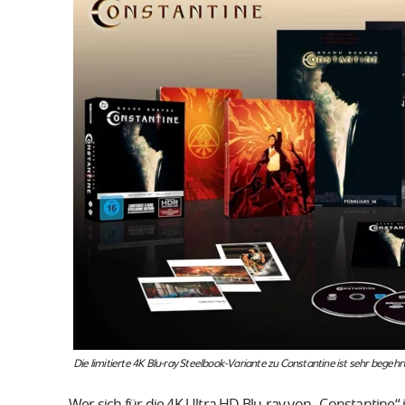
Die limitierte 4K Blu-ray Steelbook-Variante zu Constantine ist sehr begehr
Wer sich für die 4K Ultra HD Blu-ray von „Constantine“ i