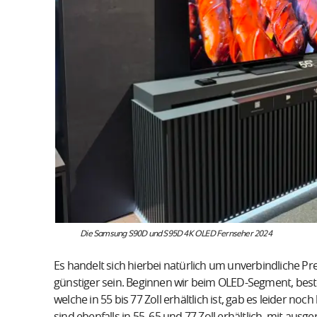
Die Samsung S90D und S95D 4K OLED Fernseher 2024
Es handelt sich hierbei natürlich um unverbindliche Pr
günstiger sein. Beginnen wir beim OLED-Segment, be
welche in 55 bis 77 Zoll erhältlich ist, gab es leider no