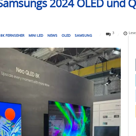
ür Samsungs 2024 OLED und 
3
Lese
8K FERNSEHER
MINI LED
NEWS
OLED
SAMSUNG