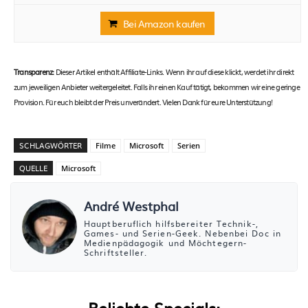
Bei Amazon kaufen
Transparenz:
Dieser Artikel enthält Affiliate-Links. Wenn ihr auf diese klickt, werdet ihr direkt
zum jeweiligen Anbieter weitergeleitet. Falls ihr einen Kauf tätigt, bekommen wir eine geringe
Provision. Für euch bleibt der Preis unverändert. Vielen Dank für eure Unterstützung!
SCHLAGWÖRTER
Filme
Microsoft
Serien
QUELLE
Microsoft
André Westphal
Hauptberuflich hilfsbereiter Technik-,
Games- und Serien-Geek. Nebenbei Doc in
Medienpädagogik und Möchtegern-
Schriftsteller.
Beliebte Specials: