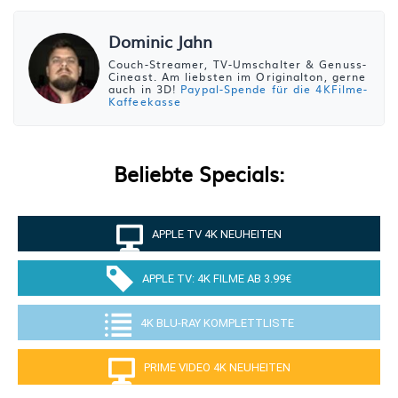
Dominic Jahn
Couch-Streamer, TV-Umschalter & Genuss-
Cineast. Am liebsten im Originalton, gerne
auch in 3D!
Paypal-Spende für die 4KFilme-
Kaffeekasse
Beliebte Specials:
APPLE TV 4K NEUHEITEN
APPLE TV: 4K FILME AB 3.99€
4K BLU-RAY KOMPLETTLISTE
PRIME VIDEO 4K NEUHEITEN