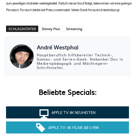
zum jeweiligen Anbieter weitergeleitet. Falls ihr einen Kauf tätigt, bekommen wir eine geringe
Provision. Für euch bleibt der Preis unverändert. Vielen Dank für eure Unterstützung!
SCHLAGWÖRTER
Disney Plus
Streaming
André Westphal
Hauptberuflich hilfsbereiter Technik-,
Games- und Serien-Geek. Nebenbei Doc in
Medienpädagogik und Möchtegern-
Schriftsteller.
Beliebte Specials:
APPLE TV 4K NEUHEITEN
APPLE TV: 4K FILME AB 3.99€