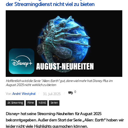
der Streamingdienst nicht viel zu bieten
Hoffentlich wird die Serie "Alien: Earth" gut, denn viel mehr hat Disney Plus im
August 2025 nicht wirklich zu bieten
0
Von
André Westphal
31. Juli 2025
4K Streaming
Filme
NEWS
Serien
Disney+ hat seine Streaming-Neuheiten für August 2025
bekanntgegeben. Außer dem Start der Serie „Alien: Earth“ haben wir
leider nicht viele Highlights ausmachen können.