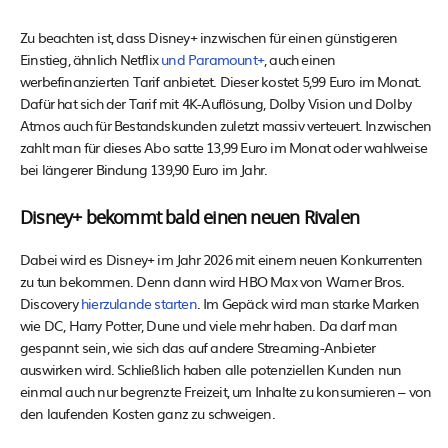
Zu beachten ist, dass Disney+ inzwischen für einen günstigeren
Einstieg, ähnlich Netflix
und Paramount+
, auch einen
werbefinanzierten Tarif anbietet. Dieser kostet 5,99 Euro im Monat.
Dafür hat sich der Tarif mit 4K-Auflösung, Dolby Vision und Dolby
Atmos auch für Bestandskunden zuletzt massiv verteuert. Inzwischen
zahlt man für dieses Abo satte 13,99 Euro im Monat oder wahlweise
bei längerer Bindung 139,90 Euro im Jahr.
Disney+ bekommt bald einen neuen Rivalen
Dabei wird es Disney+ im Jahr 2026 mit einem neuen Konkurrenten
zu tun bekommen. Denn dann wird HBO Max von Warner Bros.
Discovery
hierzulande starten
. Im Gepäck wird man starke Marken
wie DC, Harry Potter, Dune und viele mehr haben. Da darf man
gespannt sein, wie sich das auf andere Streaming-Anbieter
auswirken wird. Schließlich haben alle potenziellen Kunden nun
einmal auch nur begrenzte Freizeit, um Inhalte zu konsumieren – von
den laufenden Kosten ganz zu schweigen.