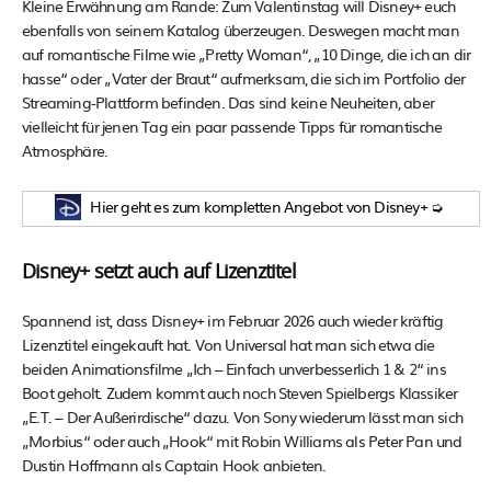
Kleine Erwähnung am Rande: Zum Valentinstag will Disney+ euch
ebenfalls von seinem Katalog überzeugen. Deswegen macht man
auf romantische Filme wie „Pretty Woman“, „10 Dinge, die ich an dir
hasse“ oder „Vater der Braut“ aufmerksam, die sich im Portfolio der
Streaming-Plattform befinden. Das sind keine Neuheiten, aber
vielleicht für jenen Tag ein paar passende Tipps für romantische
Atmosphäre.
Hier geht es zum kompletten Angebot von Disney+ ➭
Disney+ setzt auch auf Lizenztitel
Spannend ist, dass Disney+ im Februar 2026 auch wieder kräftig
Lizenztitel eingekauft hat. Von Universal hat man sich etwa die
beiden Animationsfilme „Ich – Einfach unverbesserlich 1 & 2“ ins
Boot geholt. Zudem kommt auch noch Steven Spielbergs Klassiker
„E.T. – Der Außerirdische“ dazu. Von Sony wiederum lässt man sich
„Morbius“ oder auch „Hook“ mit Robin Williams als Peter Pan und
Dustin Hoffmann als Captain Hook anbieten.