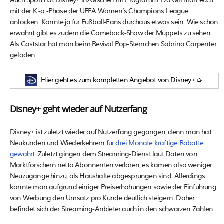
mit der K.-o.-Phase der UEFA Women’s Champions League
anlocken. Könnte ja für Fußball-Fans durchaus etwas sein. Wie schon
erwähnt gibt es zudem die Comeback-Show der Muppets zu sehen.
Als Gaststar hat man beim Revival Pop-Sternchen Sabrina Carpenter
geladen.
Hier geht es zum kompletten Angebot von Disney+ ➭
Disney+ geht wieder auf Nutzerfang
Disney+ ist zuletzt wieder auf Nutzerfang gegangen, denn man hat
Neukunden und Wiederkehrern
für drei Monate kräftige Rabatte
gewährt
. Zuletzt gingen dem Streaming-Dienst laut Daten von
Marktforschern netto Abonnenten verloren, es kamen also weniger
Neuzugänge hinzu, als Haushalte abgesprungen sind. Allerdings
konnte man aufgrund einiger Preiserhöhungen sowie der Einführung
von Werbung den Umsatz pro Kunde deutlich steigern. Daher
befindet sich der Streaming-Anbieter auch in den schwarzen Zahlen.