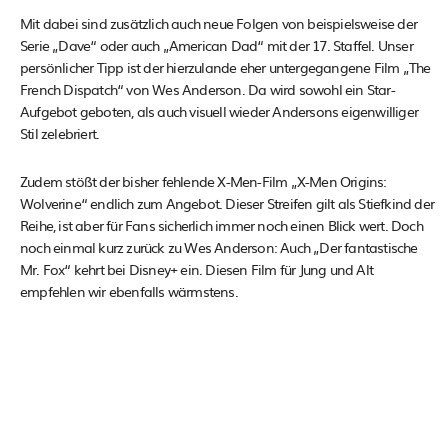
Mit dabei sind zusätzlich auch neue Folgen von beispielsweise der
Serie „Dave“ oder auch „American Dad“ mit der 17. Staffel. Unser
persönlicher Tipp ist der hierzulande eher untergegangene Film „The
French Dispatch“ von Wes Anderson. Da wird sowohl ein Star-
Aufgebot geboten, als auch visuell wieder Andersons eigenwilliger
Stil zelebriert.
Zudem stößt der bisher fehlende X-Men-Film „X-Men Origins:
Wolverine“ endlich zum Angebot. Dieser Streifen gilt als Stiefkind der
Reihe, ist aber für Fans sicherlich immer noch einen Blick wert. Doch
noch einmal kurz zurück zu Wes Anderson: Auch „Der fantastische
Mr. Fox“ kehrt bei Disney+ ein. Diesen Film für Jung und Alt
empfehlen wir ebenfalls wärmstens.