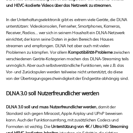
und HEVC-kodierte Videos über das Netzwerk zu streamen.
In der Unterhaltungselektronik gibt es extrem viele Geräte, die DLNA
unterstützen: Videokonsolen, Fernseher, Smartphones, Kameras,
Receiver, Radios… wer sich in seinem Haushalt ein DLNA-Netzwerk
einrichtet, der kann seine Daten in jeden Bereich des Hauses
streamen und empfangen. DLNA hat aber auch mit vielen
Problemen zu kämpfen. Vor allem
Kompatibilität-Probleme
zwischen
verschiedenen Geräte-Kategorien machen das DLNA-Streaming teils
unmöglich. Aber auch selbstverständliche Funktionen, wie z.B. das
Vor- und Zurückspulen werden teilweise nicht unterstützt, da diese
von der Übertragungsgeschwindigkeit der Endgeräte abhängig sind.
DLNA 3.0 soll Nutzerfreundlicher werden
DLNA 3.0 soll und muss Nutzerfreundlicher werden
, damit der
Standard sich gegen Miracast, Apple Airplay und UPnP beweisen
kann. Auch der Funktionsumfang, mit zusätzlichen Codecs und
Formaten ist wichtig. Die
Unterstützung von 4K / Ultra HD Streaming
und HEVC-kodierten Inhalten
ist schon ein Schritt in die richtige