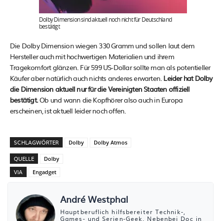
Dolby Dimension sind aktuell noch nicht für Deutschland
bestätigt
Die Dolby Dimension wiegen 330 Gramm und sollen laut dem
Hersteller auch mit hochwertigen Materialien und ihrem
Tragekomfort glänzen. Für 599 US-Dollar sollte man als potentieller
Käufer aber natürlich auch nichts anderes erwarten.
Leider hat Dolby
die Dimension aktuell nur für die Vereinigten Staaten offiziell
bestätigt.
Ob und wann die Kopfhörer also auch in Europa
erscheinen, ist aktuell leider noch offen.
SCHLAGWÖRTER
Dolby
Dolby Atmos
QUELLE
Dolby
VIA
Engadget
André Westphal
Hauptberuflich hilfsbereiter Technik-,
Games- und Serien-Geek. Nebenbei Doc in