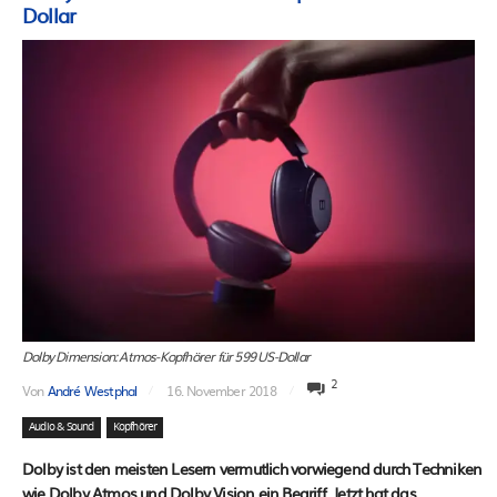
Dollar
Dolby Dimension: Atmos-Kopfhörer für 599 US-Dollar
2
Von
André Westphal
16. November 2018
Audio & Sound
Kopfhörer
Dolby ist den meisten Lesern vermutlich vorwiegend durch Techniken
wie Dolby Atmos und Dolby Vision ein Begriff. Jetzt hat das