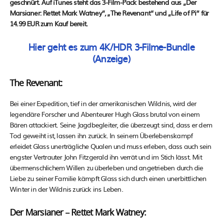
geschnürt. Auf iTunes steht das 3-Film-Pack bestehend aus „Der
Marsianer: Rettet Mark Watney“, „The Revenant“ und „Life of Pi“ für
14.99 EUR zum Kauf bereit.
Hier geht es zum 4K/HDR 3-Filme-Bundle
(Anzeige)
The Revenant:
Bei einer Expedition, tief in der amerikanischen Wildnis, wird der
legendäre Forscher und Abenteurer Hugh Glass brutal von einem
Bären attackiert. Seine Jagdbegleiter, die überzeugt sind, dass er dem
Tod geweiht ist, lassen ihn zurück. In seinem Überlebenskampf
erleidet Glass unerträgliche Qualen und muss erleben, dass auch sein
engster Vertrauter John Fitzgerald ihn verrät und im Stich lässt. Mit
übermenschlichem Willen zu überleben und angetrieben durch die
Liebe zu seiner Familie kämpft Glass sich durch einen unerbittlichen
Winter in der Wildnis zurück ins Leben.
Der Marsianer – Rettet Mark Watney: