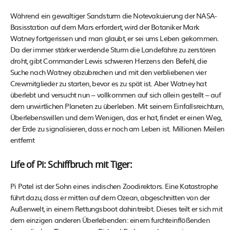
Während ein gewaltiger Sandsturm die Notevakuierung der NASA-
Basisstation auf dem Mars erfordert, wird der Botaniker Mark
Watney fortgerissen und man glaubt, er sei ums Leben gekommen.
Da der immer stärker werdende Sturm die Landefähre zu zerstören
droht, gibt Commander Lewis schweren Herzens den Befehl, die
Suche nach Watney abzubrechen und mit den verbliebenen vier
Crewmitglieder zu starten, bevor es zu spät ist. Aber Watney hat
überlebt und versucht nun – vollkommen auf sich allein gestellt – auf
dem unwirtlichen Planeten zu überleben. Mit seinem Einfallsreichtum,
Überlebenswillen und dem Wenigen, das er hat, findet er einen Weg,
der Erde zu signalisieren, dass er noch am Leben ist. Millionen Meilen
entfernt
Life of Pi: Schiffbruch mit Tiger:
Pi Patel ist der Sohn eines indischen Zoodirektors. Eine Katastrophe
führt dazu, dass er mitten auf dem Ozean, abgeschnitten von der
Außenwelt, in einem Rettungsboot dahintreibt. Dieses teilt er sich mit
dem einzigen anderen Überlebenden: einem furchteinflößenden