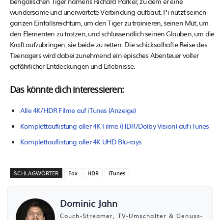
bengalischen Tiger namens Richard Parker, zu dem er eine
wundersame und unerwartete Verbindung aufbaut. Pi nutzt seinen
ganzen Einfallsreichtum, um den Tiger zu trainieren, seinen Mut, um
den Elementen zu trotzen, und schlussendlich seinen Glauben, um die
Kraft aufzubringen, sie beide zu retten. Die schicksalhafte Reise des
Teenagers wird dabei zunehmend ein episches Abenteuer voller
gefährlicher Entdeckungen und Erlebnisse.
Das könnte dich interessieren:
Alle 4K/HDR Filme auf iTunes (Anzeige)
Komplettauflistung aller 4K Filme (HDR/Dolby Vision) auf iTunes
Komplettauflistung aller 4K UHD Blu-rays
SCHLAGWÖRTER
Fox
HDR
iTunes
Dominic Jahn
Couch-Streamer, TV-Umschalter & Genuss-