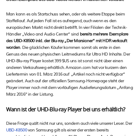
Man kann es als Startschuss sehen, oder als weitere Etappe beim
Staffellauf. Auf jeden Fall ist es aufregend, auch wenn es den
europäischen Markt nicht direkt betrifft. In vier Filialen der Technik-
Händler „Video and Audio Center“ sind
bereits mehrere Exemplare
des UBD-K8500 inkl. der Blu-ray „Der Marsianer“ mit HDR verkauft
worden
. Die glücklichen Käufer kommen somit als erste in den
Genuss des neuen physischen Leitmediums für Ultra HD Inhalte. Der
UHD-Blu-ray Player kostet 399 $US uns ist sonst nicht über einen
anderen Verkaufsweg erhältlich. Amazon.com hat vor kurzem den
Liefertermin von 01. März 2016 auf „Artikel noch nicht verfügbar“
geändert. Auch auf der offiziellen Samsung-Homepage steht der
Player immer noch mit dem vorläufigen Auslieferungsdatum „Anfang
März 2016“ in der Listung.
Wann ist der UHD-Blu-ray Player bei uns erhältlich?
Diese Frage quält nicht nur uns, sondern auch viele unserer Leser. Der
UBD-K8500
von Samsung gilt als einer der ersten bereits