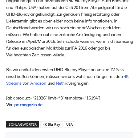
angekündigten und bezahlbaren 4K Blu-ray Player. Auch Pansonic
und Philips (USA) haben auf der CES 2016 ein Abspielgerät für die
UHD-Blu-ray angekündigt. Zur genauen Preisgestaltung oder
Liefertermin gibt es aber leider noch keine Informationen. In
Deutschland werden wir uns noch ein paar Wochen gedulden
müssen. Wir hoffen auf eine zeitnahe Ankündigung und einen
Release im April/Mai 2016. Sehr schade wäre es, wenn sich Samsung
für den europäischen Markt bis zur IFA 2016 oder gar bis
Weihnachten Zeit lassen würde.
Bis wir endlich den ersten UHD-Blu-ray Player an unsere TV-Sets
anschließen können, müssen wir uns wohl noch länger mit den
4K
Streams
von
Amazon
und
Netflix
vergnügen.
[abx product=“21926″ limit=“3″ template=“16194″]
Via:
pc-magazin.de
SCHLAGWÖRTER
4K Blu-Ray
USA