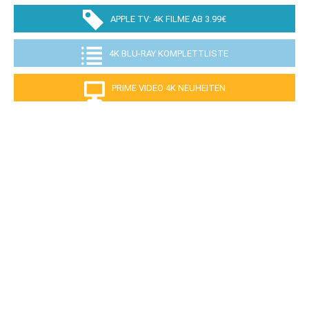
APPLE TV: 4K FILME AB 3.99€
4K BLU-RAY KOMPLETTLISTE
PRIME VIDEO 4K NEUHEITEN