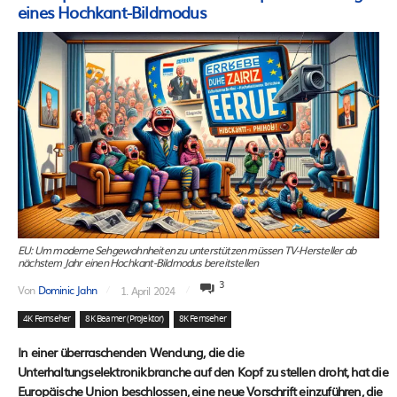
eines Hochkant-Bildmodus
EU: Um moderne Sehgewohnheiten zu unterstützen müssen TV-Hersteller ab
nächstem Jahr einen Hochkant-Bildmodus bereitstellen
3
Von
Dominic Jahn
1. April 2024
4K Fernseher
8K Beamer (Projektor)
8K Fernseher
In einer überraschenden Wendung, die die
Unterhaltungselektronikbranche auf den Kopf zu stellen droht, hat die
Europäische Union beschlossen, eine neue Vorschrift einzuführen, die