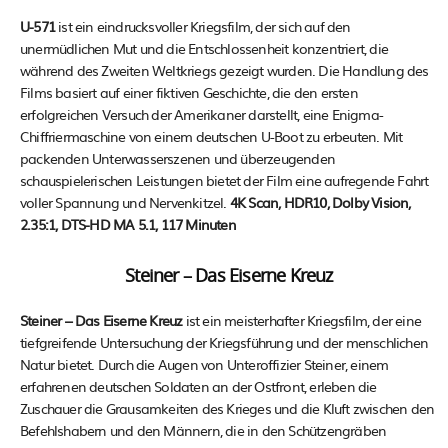
U-571
ist ein eindrucksvoller Kriegsfilm, der sich auf den
unermüdlichen Mut und die Entschlossenheit konzentriert, die
während des Zweiten Weltkriegs gezeigt wurden. Die Handlung des
Films basiert auf einer fiktiven Geschichte, die den ersten
erfolgreichen Versuch der Amerikaner darstellt, eine Enigma-
Chiffriermaschine von einem deutschen U-Boot zu erbeuten. Mit
packenden Unterwasserszenen und überzeugenden
schauspielerischen Leistungen bietet der Film eine aufregende Fahrt
voller Spannung und Nervenkitzel.
4K Scan, HDR10, Dolby Vision,
2.35:1, DTS-HD MA 5.1, 117 Minuten
Steiner – Das Eiserne Kreuz
Steiner – Das Eiserne Kreuz
ist ein meisterhafter Kriegsfilm, der eine
tiefgreifende Untersuchung der Kriegsführung und der menschlichen
Natur bietet. Durch die Augen von Unteroffizier Steiner, einem
erfahrenen deutschen Soldaten an der Ostfront, erleben die
Zuschauer die Grausamkeiten des Krieges und die Kluft zwischen den
Befehlshabern und den Männern, die in den Schützengräben