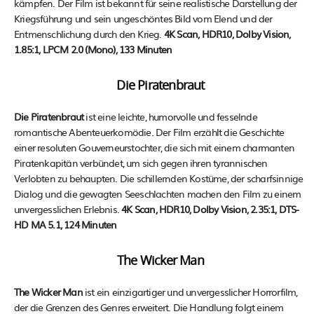
kämpfen. Der Film ist bekannt für seine realistische Darstellung der
Kriegsführung und sein ungeschöntes Bild vom Elend und der
Entmenschlichung durch den Krieg.
4K Scan, HDR10, Dolby Vision,
1.85:1, LPCM 2.0 (Mono), 133 Minuten
Die Piratenbraut
Die Piratenbraut
ist eine leichte, humorvolle und fesselnde
romantische Abenteuerkomödie. Der Film erzählt die Geschichte
einer resoluten Gouverneurstochter, die sich mit einem charmanten
Piratenkapitän verbündet, um sich gegen ihren tyrannischen
Verlobten zu behaupten. Die schillernden Kostüme, der scharfsinnige
Dialog und die gewagten Seeschlachten machen den Film zu einem
unvergesslichen Erlebnis.
4K Scan, HDR10, Dolby Vision, 2.35:1, DTS-
HD MA 5.1, 124 Minuten
The Wicker Man
The Wicker Man
ist ein einzigartiger und unvergesslicher Horrorfilm,
der die Grenzen des Genres erweitert. Die Handlung folgt einem