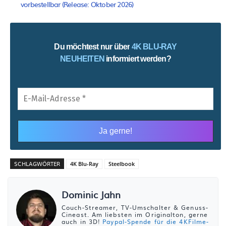
vorbestellbar (Release: Oktober 2026)
Du möchtest nur über
4K BLU-RAY
NEUHEITEN
informiert werden?
SCHLAGWÖRTER
4K Blu-Ray
Steelbook
Dominic Jahn
Couch-Streamer, TV-Umschalter & Genuss-
Cineast. Am liebsten im Originalton, gerne
auch in 3D!
Paypal-Spende für die 4KFilme-