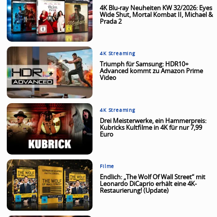
4K Blu-ray Neuheiten KW 32/2026: Eyes
Wide Shut, Mortal Kombat II, Michael &
Prada 2
4K Streaming
Triumph für Samsung: HDR10+
Advanced kommt zu Amazon Prime
Video
4K Streaming
Drei Meisterwerke, ein Hammerpreis:
Kubricks Kultfilme in 4K für nur 7,99
Euro
Filme
Endlich: „The Wolf Of Wall Street“ mit
Leonardo DiCaprio erhält eine 4K-
Restaurierung! (Update)