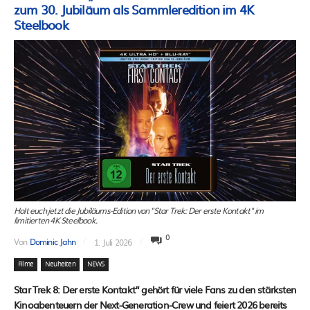
zum 30. Jubiläum als Sammleredition im 4K
Steelbook
Holt euch jetzt die Jubiläums-Edition von "Star Trek: Der erste Kontakt" im
limitierten 4K Steelbook.
0
Von
Dominic Jahn
1. Juli 2026
Filme
Neuheiten
NEWS
Star Trek 8: Der erste Kontakt“ gehört für viele Fans zu den stärksten
Kinoabenteuern der Next-Generation-Crew und feiert 2026 bereits