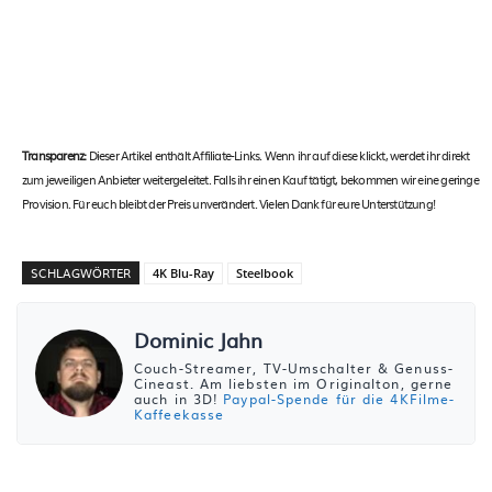
Transparenz:
Dieser Artikel enthält Affiliate-Links. Wenn ihr auf diese klickt, werdet ihr direkt
zum jeweiligen Anbieter weitergeleitet. Falls ihr einen Kauf tätigt, bekommen wir eine geringe
Provision. Für euch bleibt der Preis unverändert. Vielen Dank für eure Unterstützung!
SCHLAGWÖRTER
4K Blu-Ray
Steelbook
Dominic Jahn
Couch-Streamer, TV-Umschalter & Genuss-
Cineast. Am liebsten im Originalton, gerne
auch in 3D!
Paypal-Spende für die 4KFilme-
Kaffeekasse