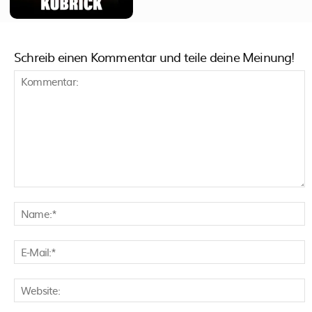
Schreib einen Kommentar und teile deine Meinung!
Kommentar:
N
E
M
W