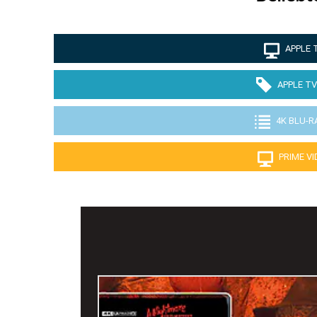
APPLE 
APPLE TV
4K BLU-R
PRIME V