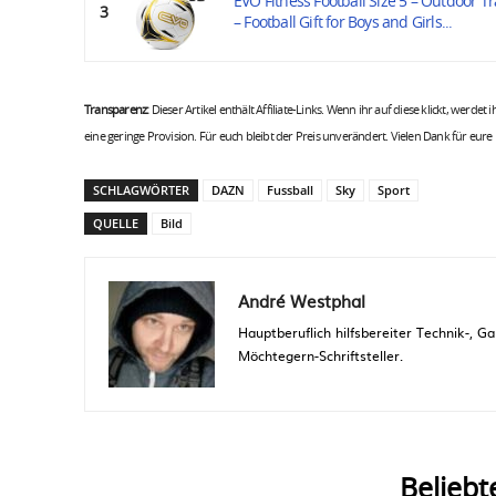
EVO Fitness Football Size 5 – Outdoor Tr
3
– Football Gift for Boys and Girls...
Transparenz:
Dieser Artikel enthält Affiliate-Links. Wenn ihr auf diese klickt, werdet
eine geringe Provision. Für euch bleibt der Preis unverändert. Vielen Dank für eure
SCHLAGWÖRTER
DAZN
Fussball
Sky
Sport
QUELLE
Bild
André Westphal
Hauptberuflich hilfsbereiter Technik-,
Möchtegern-Schriftsteller.
Beliebt