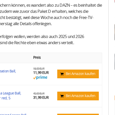
ichern können, es wandert also zu DAZN – es beinhaltet die
zudem wie zuvor das Paket D erhalten, welches die
ht bestätigt, weil diese Woche auch noch die Free-TV-
stag alle Details offenlegen.
verfolgen wollen, werden also auch 2025 und 2026
ind die Rechte eben etwas anders verteilt.
Preis
18,00 EUR
ation Ball,
11,99 EUR
Bei Amazon kaufen
a League Ball,
40,00 EUR
Bei Amazon kaufen
31,99 EUR
 red, 5