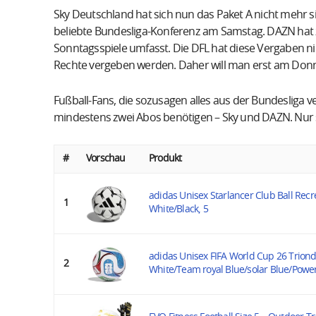
Sky Deutschland hat sich nun das Paket A nicht mehr s
beliebte Bundesliga-Konferenz am Samstag. DAZN hat 
Sonntagsspiele umfasst. Die DFL hat diese Vergaben nic
Rechte vergeben werden. Daher will man erst am Donner
Fußball-Fans, die sozusagen alles aus der Bundesliga 
mindestens zwei Abos benötigen – Sky und DAZN. Nur s
#
Vorschau
Produkt
adidas Unisex Starlancer Club Ball Recre
1
White/Black, 5
adidas Unisex FIFA World Cup 26 Triond
2
White/Team royal Blue/solar Blue/Power