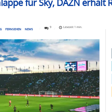
hlappe für Sky, DAZN erhält 
9
Lesezeit
1
min.
NG
FERNSEHEN
NEWS