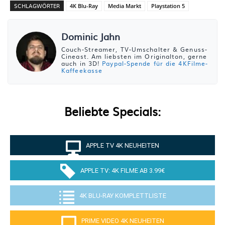
SCHLAGWÖRTER
4K Blu-Ray
Media Markt
Playstation 5
Dominic Jahn
Couch-Streamer, TV-Umschalter & Genuss-
Cineast. Am liebsten im Originalton, gerne
auch in 3D!
Paypal-Spende für die 4KFilme-
Kaffeekasse
Beliebte Specials:
APPLE TV 4K NEUHEITEN
APPLE TV: 4K FILME AB 3.99€
4K BLU-RAY KOMPLETTLISTE
PRIME VIDEO 4K NEUHEITEN