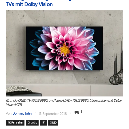
TVs mit Dolby Vision
Grundig OLED TV (GOB 9990) und Nano UHD+ (GUB 9980) überraschen mit Dolby
Vision HDR
9
Von
Dominic Jahn
5. September 2018
4K Fernseher
Grundig
IFA
OLED