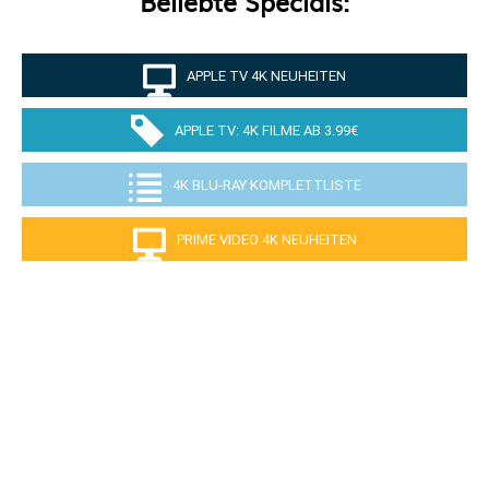
Beliebte Specials:
APPLE TV 4K NEUHEITEN
APPLE TV: 4K FILME AB 3.99€
4K BLU-RAY KOMPLETTLISTE
PRIME VIDEO 4K NEUHEITEN