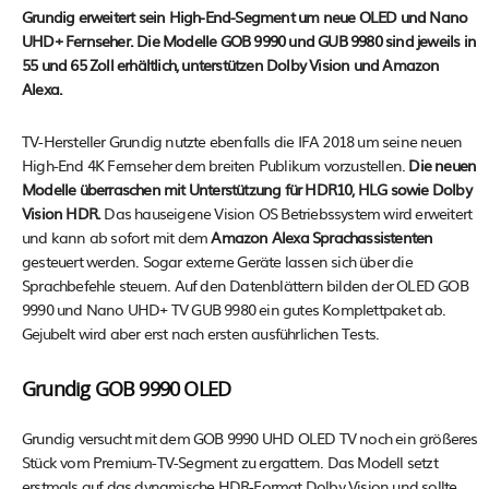
Grundig erweitert sein High-End-Segment um neue OLED und Nano
UHD+ Fernseher. Die Modelle GOB 9990 und GUB 9980 sind jeweils in
55 und 65 Zoll erhältlich, unterstützen Dolby Vision und Amazon
Alexa.
TV-Hersteller Grundig nutzte ebenfalls die IFA 2018 um seine neuen
High-End 4K Fernseher dem breiten Publikum vorzustellen.
Die neuen
Modelle überraschen mit Unterstützung für HDR10, HLG sowie Dolby
Vision HDR.
Das hauseigene Vision OS Betriebssystem wird erweitert
und kann ab sofort mit dem
Amazon Alexa Sprachassistenten
gesteuert werden. Sogar externe Geräte lassen sich über die
Sprachbefehle steuern. Auf den Datenblättern bilden der OLED GOB
9990 und Nano UHD+ TV GUB 9980 ein gutes Komplettpaket ab.
Gejubelt wird aber erst nach ersten ausführlichen Tests.
Grundig GOB 9990 OLED
Grundig versucht mit dem GOB 9990 UHD OLED TV noch ein größeres
Stück vom Premium-TV-Segment zu ergattern. Das Modell setzt
erstmals auf das dynamische HDR-Format Dolby Vision und sollte