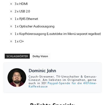
3 x HDMI
2 x USB 2.0
1 x RJ45 Ethernet
1 x Optischer Audioausgang
1 x Kopfhörerausgang (Lautstärke im Menü separat regelbar)
1 x CI+
SCHLAGWÖRTER
Dolby Vision
Dominic Jahn
Couch-Streamer, TV-Umschalter & Genuss-
Cineast. Am liebsten im Originalton, gerne
auch in 3D!
Paypal-Spende für die 4KFilme-
Kaffeekasse