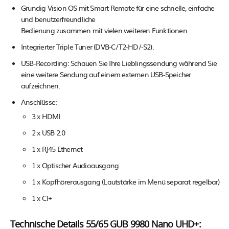
Grundig Vision OS mit Smart Remote für eine schnelle, einfache
und benutzerfreundliche
Bedienung zusammen mit vielen weiteren Funktionen.
Integrierter Triple Tuner (DVB-C/T2-HD/-S2).
USB-Recording: Schauen Sie Ihre Lieblingssendung während Sie
eine weitere Sendung auf einem externen USB-Speicher
aufzeichnen.
Anschlüsse:
3 x HDMI
2 x USB 2.0
1 x RJ45 Ethernet
1 x Optischer Audioausgang
1 x Kopfhörerausgang (Lautstärke im Menü separat regelbar)
1 x CI+
Technische Details 55/65 GUB 9980 Nano UHD+: