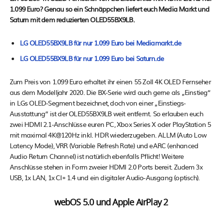
1.099 Euro? Genau so ein Schnäppchen liefert euch Media Markt und
Saturn mit dem reduzierten OLED55BX9LB.
LG OLED55BX9LB für nur 1.099 Euro bei Mediamarkt.de
LG OLED55BX9LB für nur 1.099 Euro bei Saturn.de
Zum Preis von 1.099 Euro erhaltet ihr einen 55 Zoll 4K OLED Fernseher
aus dem Modelljahr 2020. Die BX-Serie wird auch gerne als „Einstieg“
in LGs OLED-Segment bezeichnet, doch von einer „Einstiegs-
Ausstattung“ ist der OLED55BX9LB weit entfernt. So erlauben euch
zwei HDMI 2.1-Anschlüsse euren PC, Xbox Series X oder PlayStation 5
mit maximal 4K@120Hz inkl. HDR wiederzugeben. ALLM (Auto Low
Latency Mode), VRR (Variable Refresh Rate) und eARC (enhanced
Audio Return Channel) ist natürlich ebenfalls Pflicht! Weitere
Anschlüsse stehen in Form zweier HDMI 2.0 Ports bereit. Zudem 3x
USB, 1x LAN, 1x CI+ 1.4 und ein digitaler Audio-Ausgang (optisch).
webOS 5.0 und Apple AirPlay 2