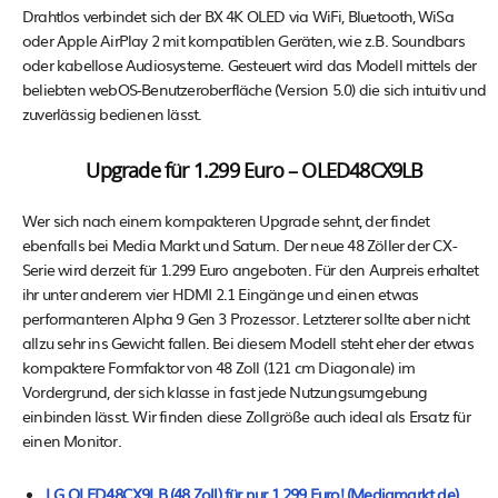
Drahtlos verbindet sich der BX 4K OLED via WiFi, Bluetooth, WiSa
oder Apple AirPlay 2 mit kompatiblen Geräten, wie z.B. Soundbars
oder kabellose Audiosysteme. Gesteuert wird das Modell mittels der
beliebten webOS-Benutzeroberfläche (Version 5.0) die sich intuitiv und
zuverlässig bedienen lässt.
Upgrade für 1.299 Euro – OLED48CX9LB
Wer sich nach einem kompakteren Upgrade sehnt, der findet
ebenfalls bei Media Markt und Saturn. Der neue 48 Zöller der CX-
Serie wird derzeit für 1.299 Euro angeboten. Für den Aurpreis erhaltet
ihr unter anderem vier HDMI 2.1 Eingänge und einen etwas
performanteren Alpha 9 Gen 3 Prozessor. Letzterer sollte aber nicht
allzu sehr ins Gewicht fallen. Bei diesem Modell steht eher der etwas
kompaktere Formfaktor von 48 Zoll (121 cm Diagonale) im
Vordergrund, der sich klasse in fast jede Nutzungsumgebung
einbinden lässt. Wir finden diese Zollgröße auch ideal als Ersatz für
einen Monitor.
LG OLED48CX9LB (48 Zoll) für nur 1.299 Euro! (Mediamarkt.de)