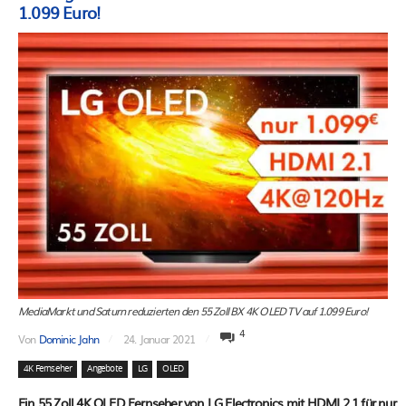
1.099 Euro!
MediaMarkt und Saturn reduzierten den 55 Zoll BX 4K OLED TV auf 1.099 Euro!
4
Von
Dominic Jahn
24. Januar 2021
4K Fernseher
Angebote
LG
OLED
Ein 55 Zoll 4K OLED Fernseher von LG Electronics mit HDMI 2.1 für nur