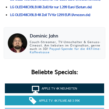
LG OLED48CX9LB (48 Zoll) für nur 1.299 Euro! (Saturn.de)
LG OLED48CX9LB 48 Zoll TV für 1299 EUR (Amazon.de)
Dominic Jahn
Couch-Streamer, TV-Umschalter & Genuss-
Cineast. Am liebsten im Originalton, gerne
auch in 3D!
Paypal-Spende für die 4KFilme-
Kaffeekasse
Beliebte Specials:
APPLE TV 4K NEUHEITEN
APPLE TV: 4K FILME AB 3.99€